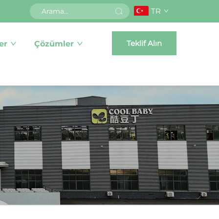
TR
Teklif Alın
er
Çözümler