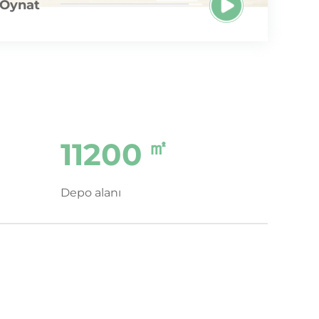
 Oynat
㎡
14000
Depo alanı