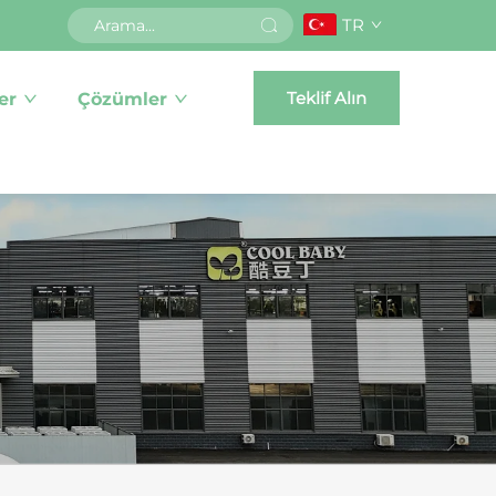
TR
Teklif Alın
er
Çözümler