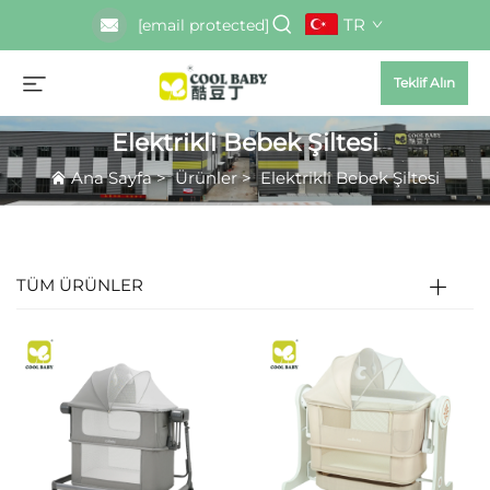
TR
[email protected]
Teklif Alın
Elektrikli Bebek Şiltesi
Ana Sayfa
>
Ürünler
>
Elektrikli Bebek Şiltesi
TÜM ÜRÜNLER