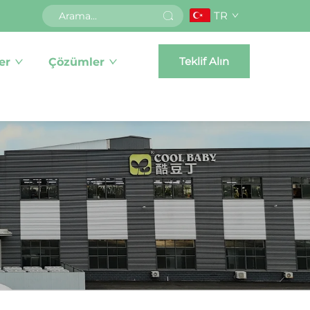
TR
Teklif Alın
er
Çözümler