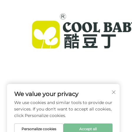
Cool Baby, dünya çapındaki aileler için premium
kalitede beşikler, bebek sallarları ve iç mekan ç
ürünleri sunmaktadır. 300'den fazla patent ve
We value your privacy
laboratuvar onaylı güvenlik ile 72 ülkede güvenl
We use cookies and similar tools to provide our
kullanılan yenilikçi, yüksek kaliteli bebek ekipma
services. If you don't want to accept all cookies,
üretiyoruz. Bugün katalog isteyin.
click Personalize cookies.
Personalize cookies
Accept all