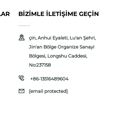
LAR
BIZIMLE İLETIŞIME GEÇIN
çin, Anhui Eyaleti, Lu'an Şehri,
Jin'an Bölge Organize Sanayi
Bölgesi, Longshu Caddesi,
No:237158
+86-13516489604
[email protected]