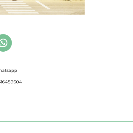
atsapp
516489604