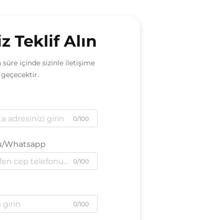
z Teklif Alın
 süre içinde sizinle iletişime
geçecektir.
0/100
u/Whatsapp
0/100
0/100