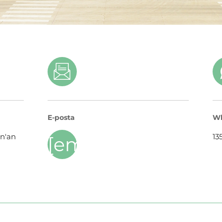
E-posta
Wh
in'an
13
[email protected]