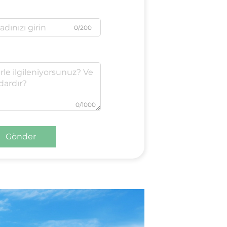
0/200
0/1000
Gönder