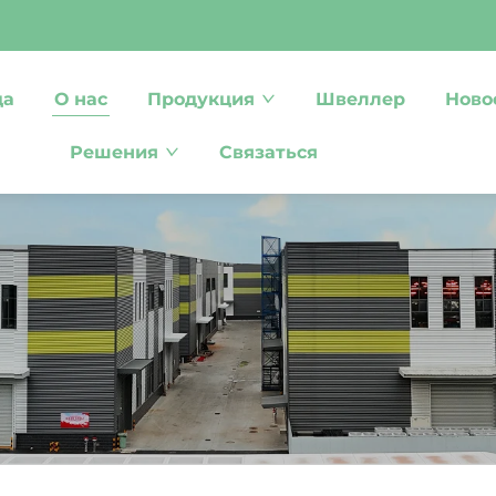
ца
О нас
Продукция
Швеллер
Ново
Решения
Связаться