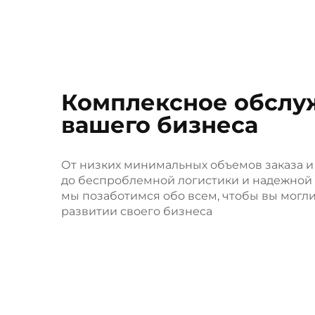
доверие розничных торговцев и родителей
рынках. Благодаря репутации, основанной 
стабильной работе,
Крутой малыш
продолж
свое глобальное присутствие и укреплять 
Комплексное обслу
бренда во всем мире.
вашего бизнеса
От низких минимальных объемов заказа и
до беспроблемной логистики и надежной
мы позаботимся обо всем, чтобы вы могли
развитии своего бизнеса