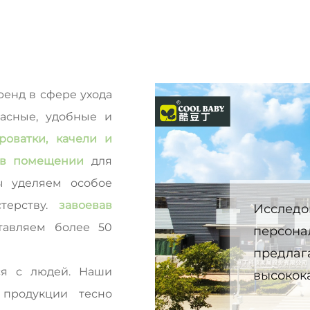
енд в сфере ухода
пасные, удобные и
роватки, качели и
й в помещении
для
ы уделяем особое
терству.
завоевав
Исследо
тавляем более 50
персона
предлаг
ся с людей. Наши
высокок
продукции тесно