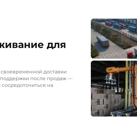
на различных
на многолетней
ает расширять
узнаваемость
живание для
 своевременной доставки
 поддержки после продаж —
 сосредоточиться на