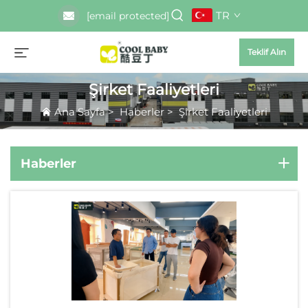
TR
[email protected]
Teklif Alın
Şirket Faaliyetleri
Ana Sayfa
>
Haberler
>
Şirket Faaliyetleri
Haberler