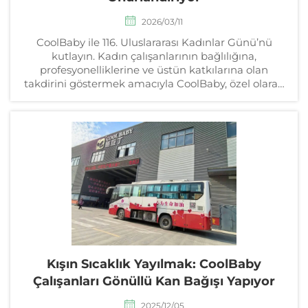
2026/03/11
CoolBaby ile 116. Uluslararası Kadınlar Günü’nü
kutlayın. Kadın çalışanlarının bağlılığına,
profesyonelliklerine ve üstün katkılarına olan
takdirini göstermek amacıyla CoolBaby, özel olarak
tasarlanmış hediyeler ve içten ... içeren özel bir
kutlama düzenledi.
Kışın Sıcaklık Yayılmak: CoolBaby
Çalışanları Gönüllü Kan Bağışı Yapıyor
2025/12/05