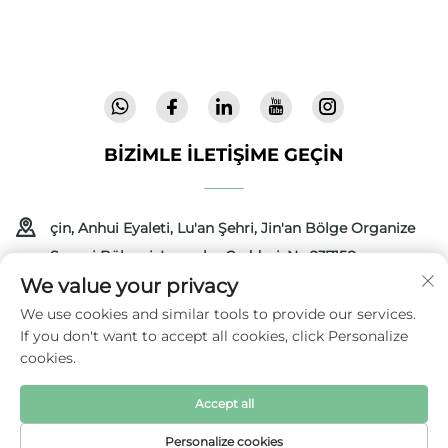
72 ülkede güvenle kullanılan yenilikçi, yüksek
kaliteli bebek ekipmanları üretiyoruz. Bugün
katalog isteyin.
BIZIMLE İLETIŞIME GEÇIN
çin, Anhui Eyaleti, Lu'an Şehri, Jin'an Bölge Organize
Sanayi Bölgesi, Longshu Caddesi, No:237158
We value your privacy
+86-13516489604
We use cookies and similar tools to provide our services.
If you don't want to accept all cookies, click Personalize
[email protected]
cookies.
Accept all
Telif Hakkı © 2025 Anhui Coolbaby Bilim ve Teknoloji Geliştirme
Şirketi
Gizlilik Politikası
Personalize cookies