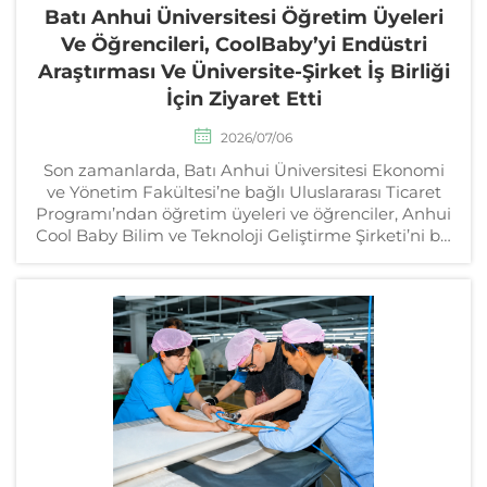
Batı Anhui Üniversitesi Öğretim Üyeleri
Ve Öğrencileri, CoolBaby’yi Endüstri
Araştırması Ve Üniversite-Şirket İş Birliği
İçin Ziyaret Etti
2026/07/06
Son zamanlarda, Batı Anhui Üniversitesi Ekonomi
ve Yönetim Fakültesi’ne bağlı Uluslararası Ticaret
Programı’ndan öğretim üyeleri ve öğrenciler, Anhui
Cool Baby Bilim ve Teknoloji Geliştirme Şirketi’ni bir
saha gezisi ve … için ziyaret etti.