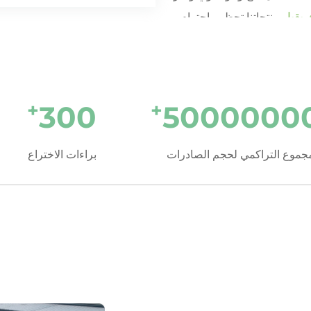
ريقيا
. منتجاتنا تحظى باحترام
كسب ثقة تجار التجزئة والآباء
في
الأداء المتواصل،
طفل رائع
تستمر
 على علامتها التجارية في جميع
+
+
300
5000000
مجموع التراكمي لحجم الصادرات
براءات الاختراع