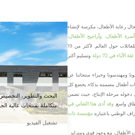
ال رعاية الأطفال، مكرسة لإنشاء
أسرة الأطفال، وأراجيح الأطفال،
للعائلات حول العالم. لأكثر من 19
الآباء في 72 دولة
وتسليم أكثر
مونا ومهندسونا وخبراء منتجاتنا عن
تجات أطفال مصممة بذكاء. يخضع كل
 دخوله مرحلة الإنتاج، حيث تضمن
البحث والتطوير، التخصيص،
طاق واسع.
وقد أدى هذا التفاني في
متكاملة بمنتجات عالية الجو
راف الوطني باعتباره
مؤسسة ذات
تشغيل الفيديو
ات الأطفال، مع وجود قوي ومتزايد