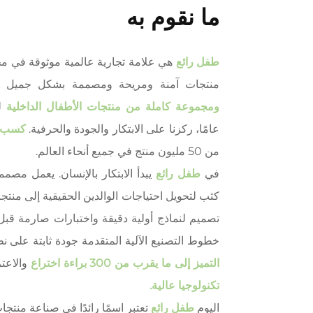
ما نقوم به
طفل رائع
هي علامة تجارية عالمية موثوقة في مج
منتجات آمنة ومريحة ومصممة بشكل جميل
ومجموعة كاملة من منتجات الأطفال الداخلية
عامًا، ركزنا على الابتكار والجودة والحرفية.
كسب ثقة 
من 50 مليون منتج في جميع أنحاء العالم.
في
طفل رائع
يبدأ الابتكار بالإنسان. يعمل مصم
كثب لتحويل احتياجات الوالدين الحقيقية إلى من
تصميم لنماذج أولية دقيقة واختبارات صارمة قبل
خطوط التصنيع الآلية المتقدمة جودة ثابتة على ن
التميز إلى ما يقرب من 300 براءة اختراع
والاعت
تكنولوجيا عالية.
اليوم
طفل رائع
تعتبر اسمًا رائدًا في صناعة منتج