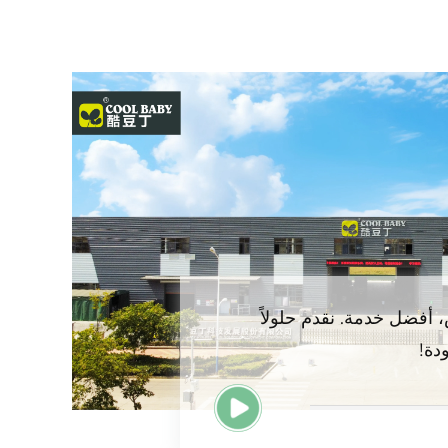
 أفضل خدمة. نقدم حلولاً
دة!