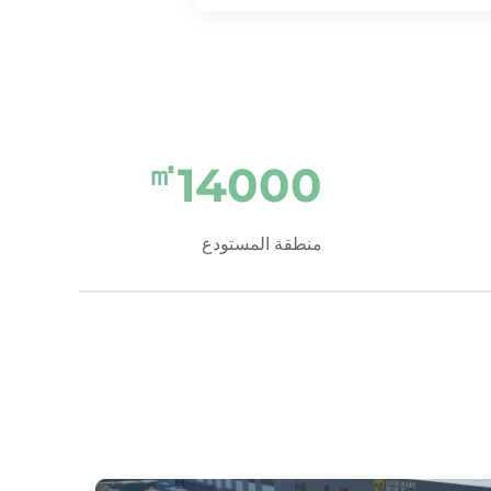
㎡
14000
منطقة المستودع