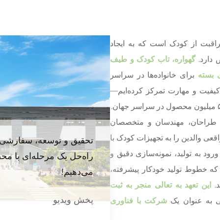
راقبت از کودک است که به ایجاد
 دارد.
گهواره، تاب کودک و طیف
 بسته
برای خانواده‌ها در سراسر
د. طراحان، مهندسان و متخصصان
قعی والدین را به تجهیزات کودک با
تحقیق و توسعه، سفارشی‌س
رود به تولید، نمونه‌سازی دقیق و
راه‌حل یک مرحله‌ای با محصو
که خطوط تولید خودکار پیشرفته،
می‌دهیم!
د.
این تعهد به تعالی منجر به ثبت
پخش ویدیو
 به عنوان یک
شرکت با فناوری