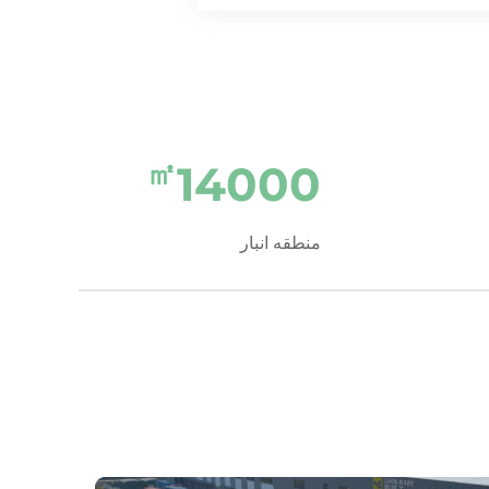
㎡
14000
منطقه انبار