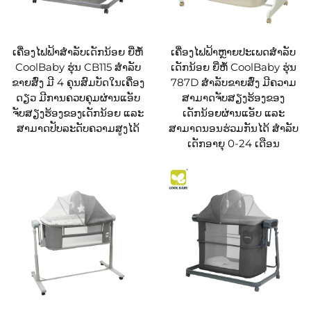
ເຄື່ອງໄຟຟ້າສຳລັບເດັກນ້ອຍ ຍີ່ຫໍ້
ເຄື່ອງໄຟຟ້າຫຼາຍປະເພດສຳລັບ
CoolBaby ຮຸ່ນ CB115 ສຳລັບ
ເດັກນ້ອຍ ຍີ່ຫໍ້ CoolBaby ຮຸ່ນ
ຂາຍສົ່ງ ມີ 4 ຄຸນສົມບັດໃນເຄື່ອງ
787D ສຳລັບຂາຍສົ່ງ ມີຄວາມ
ດຽວ ມີການຄວບຄຸມຜ່ານແອັບ
ສາມາດຈັບສຽງຮ້ອງຂອງ
ຈັບສຽງຮ້ອງຂອງເດັກນ້ອຍ ແລະ
ເດັກນ້ອຍຜ່ານແອັບ ແລະ
ສາມາດປັບລະດັບຄວາມສູງໄດ້
ສາມາດນອນຮ່ວມກັນໄດ້ ສຳລັບ
ເດັກອາຍຸ 0-24 ເດືອນ