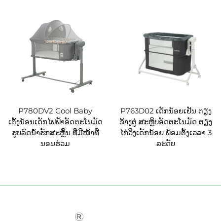
P780DV2 Cool Baby
P763D02 ເດັກນ້ອຍເຢັນ ຕຽງ
ເຕັ້ງນ້ອນເດັກໄຟຟ້າອັດຕະໂນມັດ
ຂ້າງຕູ່ ສະຫຼິບອັດຕະໂນມັດ ຕຽງ
ຮູບລົດນ້ຳຮັກສະຫຼິ້ນ ທີ່ມີໜ້າທີ່
ໄກ່ວິງເດັກນ້ອຍ ພ້ອມຕັ້ງເວລາ 3
ນອນຮ່ວມ
ລະດັບ