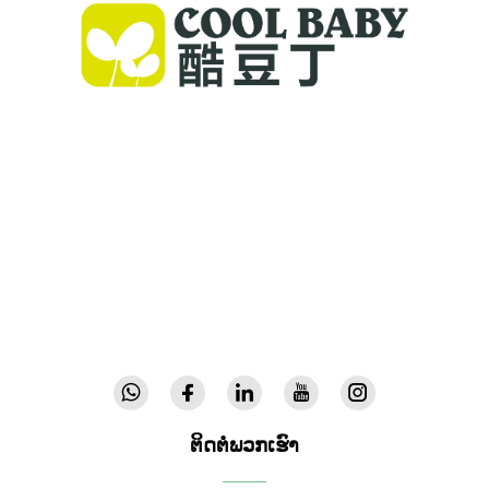
Cool Baby ສະໜອງເຕັຽງເດັກຄຸນນະພາບສູງ, ເຕັຽງໄວ້
ເດັກ, ແລະ ຜະລິດຕະພັນໃນຮົ່ມສຳລັບເດັກ ໃຫ້ແກ່ຄອບຄົວ
ທົ່ວໂລກ. ພວກເຮົາມີສິດທິບັດຫຼາຍກວ່າ 300 ສິດທິບັດ ແລະ
ການຢັ້ງຢືນຄວາມປອດໄພຈາກຫ້ອງທົດລອງ, ພວກເຮົາ
ສະໜອງອຸປະກອນເດັກທີ່ທັນສະໄໝ ແລະ ມີຄຸນນະພາບສູງ ທີ່
ໄດ້ຮັບຄວາມໄວ້ວາງໃຈໃນ 72 ປະເທດ. ຂໍຮັບປື້ມຕາລາງ
ຜະລິດຕະພັນມື້ນີ້.
ຕິດຕໍ່ພວກເຮົາ