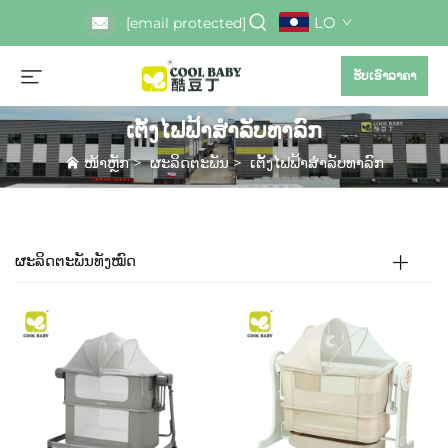
LO
[email protected]
ຮັບເອົາລາຄາ
ເຕັ້ງໄຟຟ້າສຳລັບທາລົກ
ໜ້າຫຼັກ
>
ຜະລິດຕະພັນ
>
ເຕັ້ງໄຟຟ້າສຳລັບທາລົກ
ຜະລິດຕະພັນທັງໝົດ