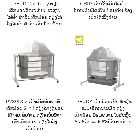
P780D Coolbaby ຕຽງ
CB112 ເຕັ້ນໄອ້ເດັກໄຟຟ້າ
ເດັກນ້ອຍອັດສະລິຍະ ສະຫຼິບ
ອັດຕະໂນມັດເຢັນ ພ້ອມດ້ານຂ້າງ
ໄຟຟ້າ ສຳລັບເດັກນ້ອຍ ຕຽງໄກ່
ເປີດໄດ້ໜຶ່ງດ້ານ
ວິງໄຟຟ້າ ສຳລັບເດັກນ້ອຍນ້ອຍ
P780D02 ເຕົ້າເດັກນ້ອຍ, ເຕົ້າ
P780DY ເດັກນ້ອຍເຢັນ ສະຫຼິບ
ເດັກນ້ອຍ 3 in 1 ຕຽງຂ້າງຕູ້ນອນ
ໄຟຟ້າອັດຕະໂນມັດ ຕຽງ
ໄດ້ງ່າຍ, ພັບງ່າຍ ຕຽງຄຣິບຂ້າງ
ເດັກນ້ອຍ ພ້ອມຄວາມໄວສະຫຼິບ
ເຕົ້າເດັກນ້ອຍ, ຕຽງໄກ່ວິງ
5 ລະດັບ ແລະ ສະຖິຕິການຮ້ອງ
ເດັກນ້ອຍ