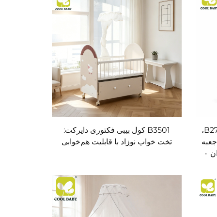
تخت نوزاد ۵ در ۱ کول‌بیبی مدل B271،
B3501 کول بیبی فکتوری دایرکت:
جعبه
تخت خواب نوزاد با قابلیت هم‌خوابی
ذخیره‌سازی بزرگ، مناسب نوزادان ۰