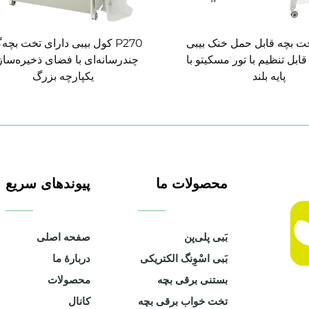
P2 تخت بچه قابل حمل خنک بیبی
P270 کول بیبی دارای تخت بچه‌گ
بل تنظیم با تور مسکیتو با
چندرسانه‌ای با فضای ذخیره‌سا
پایه بلند
یکپارچه بزرگ
محصولات ما
پیوندهای سریع
بَبی پلی‌پن
صفحه اصلی
بَبی اسْوِنگ الکتریکی
دربارهٔ ما
بستنی برقی بچه
محصولات
تخت خواب برقی بچه
کانال