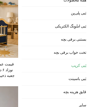
همه محصولات
بَبی پلی‌پن
بَبی اسْوِنگ الکتریکی
بستنی برقی بچه
تخت خواب برقی بچه
بَبی کریب
جعبه ذخیر
بَبی باسینت
قایق هزینه بچه
سایر