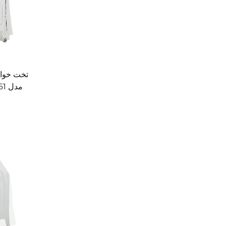
تخت خواب
مدل B2261 با چهار چرخ بی‌صدا