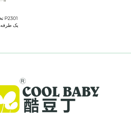
301
یک طرفه قا