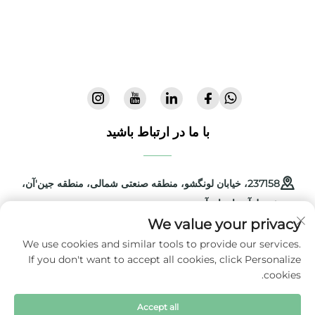
جهان ارائه می‌دهد. با بیش از ۳۰۰ ثبت اختراع و ایمنی
تأییدشده در آزمایشگاه، ما تجهیزات نوآورانه و باکیفیت
بچه‌گان را به ۷۲ کشور جهان عرضه می‌کنیم. امروز یک
کاتالوگ درخواست کنید.
با ما در ارتباط باشید
237158، خیابان لونگشو، منطقه صنعتی شمالی، منطقه جین'آن،
شهر لوآن، استان آنهوی، چین
We value your privacy
+86-13516489604
We use cookies and similar tools to provide our services.
If you don't want to accept all cookies, click Personalize
[email protected]
cookies.
Accept all
حق نشر © 2025 توسط شرکت توسعه علم و فناوری آنهوی کولبیبی
سیاست