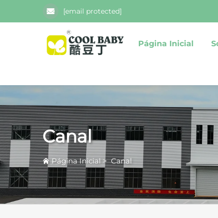
[email protected]
Página Inicial
S
Canal
Página Inicial
>
Canal