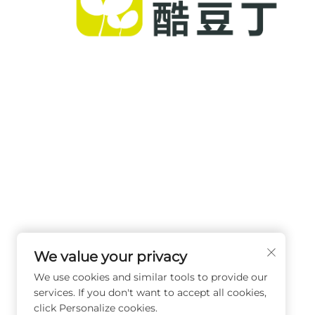
A Cool Baby oferece berços premium, balanços 
bebês e produtos infantis para ambientes intern
para famílias ao redor do mundo. Com mais de 
patentes e segurança validada em laboratório,
entregamos equipamentos inovadores e de alta
qualidade, confiáveis em 72 países. Solicite um
catálogo hoje.
We value your privacy
We use cookies and similar tools to provide our
services. If you don't want to accept all cookies,
click Personalize cookies.