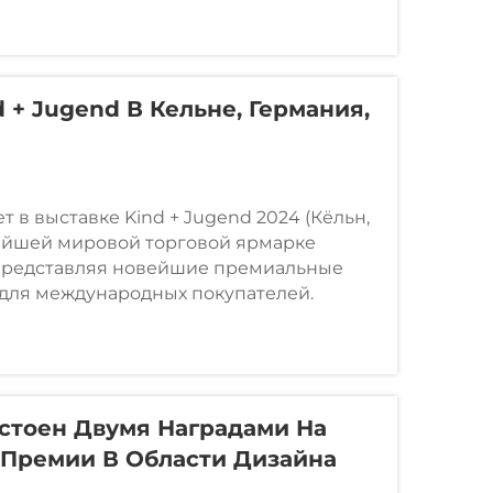
ытания на безопасность и
для семей по всему миру.
 + Jugend В Кельне, Германия,
ет в выставке Kind + Jugend 2024 (Кёльн,
ейшей мировой торговой ярмарке
 представляя новейшие премиальные
 для международных покупателей.
остоен Двумя Наградами На
Премии В Области Дизайна