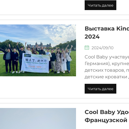
Читать далее
лабораторные исп
предназначенные 
Выставка Kind
2024
2024/09/10
Cool Baby участву
Германия), крупн
детских товаров,
детские кроватки
Читать далее
Cool Baby Уд
Французской 