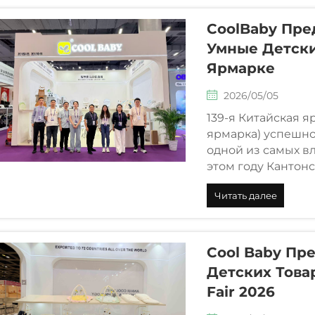
CoolBaby Пре
Умные Детски
Ярмарке
2026/05/05
139-я Китайская я
ярмарка) успешно
одной из самых в
этом году Кантон
высокую динамику
Читать далее
Cool Baby Пр
Детских Това
Fair 2026