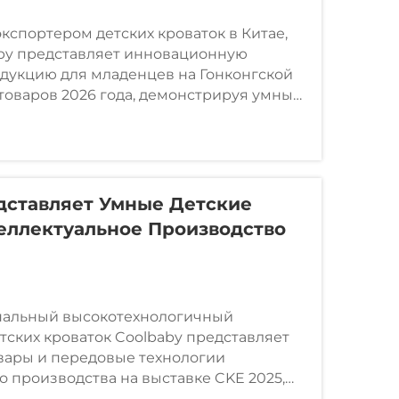
кспортером детских кроваток в Китае,
by представляет инновационную
дукцию для младенцев на Гонконгской
 товаров 2026 года, демонстрируя умные
ары для детей, которым доверяют более
дставляет Умные Детские
еллектуальное Производство
нальный высокотехнологичный
тских кроваток Coolbaby представляет
вары и передовые технологии
о производства на выставке CKE 2025,
ационные товары для детей, прошедшие