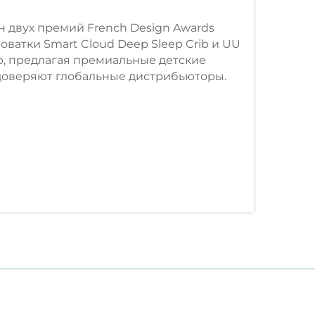
н двух премий French Design Awards
роватки Smart Cloud Deep Sleep Crib и UU
rib, предлагая премиальные детские
доверяют глобальные дистрибьюторы.