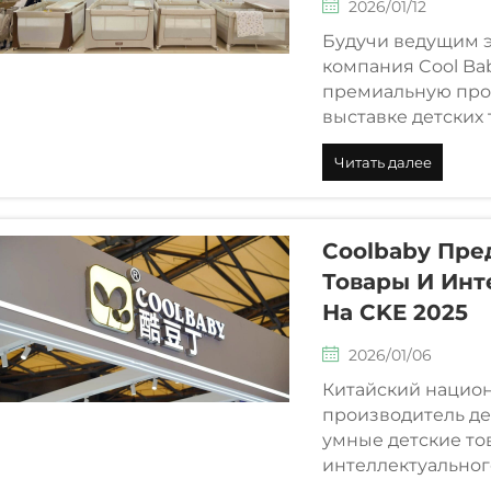
2026/01/12
Будучи ведущим э
компания Cool Ba
премиальную про
выставке детских
и безопасные тов
Читать далее
чем в 72 странах.
Coolbaby Пре
Товары И Инт
На CKE 2025
2026/01/06
Китайский нацио
производитель де
умные детские то
интеллектуальног
предлагая иннов