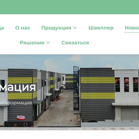
ца
О нас
Продукция
Швеллер
Ново
Решения
Связаться
рмация
 информация