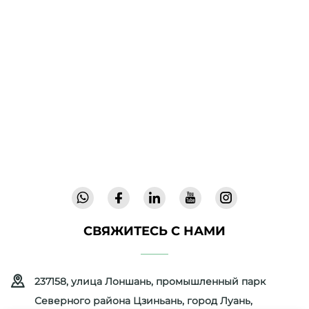
Компания Cool Baby предлагает
премиальные детские кроватки, качели и
товары для детей внутри помещений для
семей по всему миру. Более 300 патентов и
лабораторно подтверждённая безопасность
позволяют нам поставлять инновационные
высококачественные детские товары,
которым доверяют в 72 странах. Запросите
каталог уже сегодня.
СВЯЖИТЕСЬ С НАМИ
237158, улица Лоншань, промышленный парк
Северного района Цзиньань, город Луань,