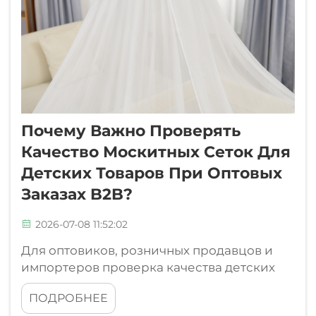
Почему Важно Проверять
Качество Москитных Сеток Для
Детских Товаров При Оптовых
Заказах B2B?
2026-07-08 11:52:02
Для оптовиков, розничных продавцов и
импортеров проверка качества детских
москитных сеток перед крупными
ПОДРОБНЕЕ
заказами помогает снизить риски для