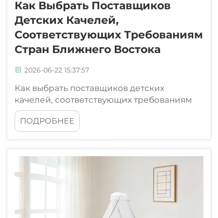
Как Выбрать Поставщиков
Детских Качелей,
Соответствующих Требованиям
Стран Ближнего Востока
2026-06-22 15:37:57
Как выбрать поставщиков детских
качелей, соответствующих требованиям
рынка Ближнего Востока. Надежный
ПОДРОБНЕЕ
поставщик детских качелей для
покупателей из стран Ближнего Востока
должен предоставлять документацию по
безопасности продукции, поддержку в
обеспечении соответствия требованиям
конкретного рынка, стабильный контроль
качества, готовность к экспорту...