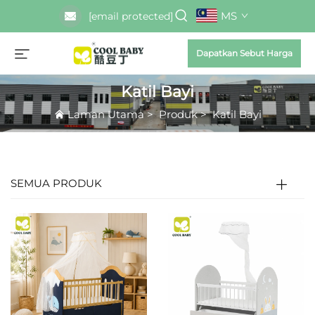
MS
[email protected]
Dapatkan Sebut Harga
Katil Bayi
Laman Utama
>
Produk
>
Katil Bayi
SEMUA PRODUK