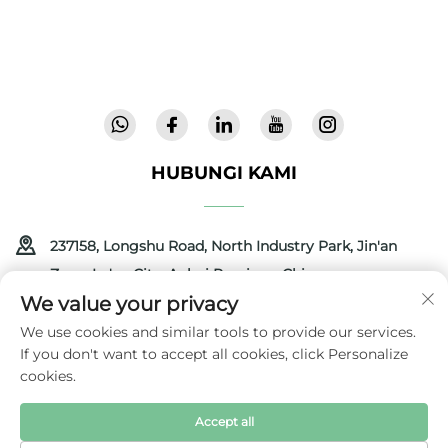
makmal, kami menawarkan peralatan bayi
inovatif dan berkualiti tinggi yang dipercayai di
72 negara. Minta katalog hari ini.
HUBUNGI KAMI
237158, Longshu Road, North Industry Park, Jin'an
Zone, Lu'an City, Anhui Province, China
We value your privacy
+86-13516489604
We use cookies and similar tools to provide our services.
If you don't want to accept all cookies, click Personalize
[email protected]
cookies.
Accept all
Hak Cipta © 2025 oleh Anhui Coolbaby Science & Technology
Development Corporation
Dasar Privasi