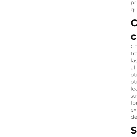
pr
qu
C
c
Ga
tr
la
al
ot
ot
le
su
fo
ex
de
S