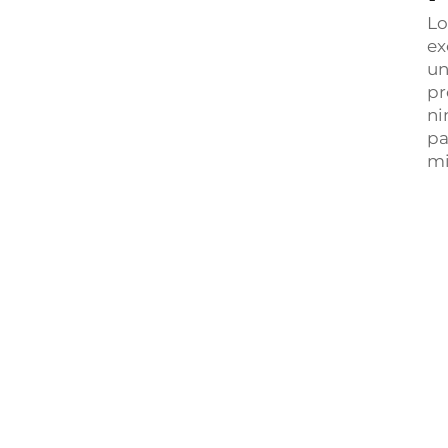
Lo
ex
un
pr
ni
pa
mi