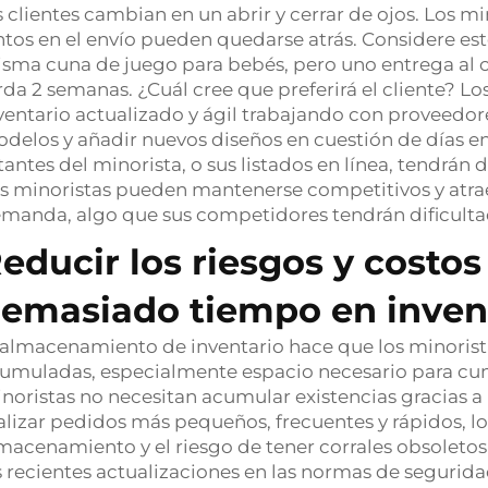
s clientes cambian en un abrir y cerrar de ojos. Los 
ntos en el envío pueden quedarse atrás. Considere es
sma cuna de juego para bebés, pero uno entrega al cli
rda 2 semanas. ¿Cuál cree que preferirá el cliente? 
ventario actualizado y ágil trabajando con proveedo
delos y añadir nuevos diseños en cuestión de días en
tantes del minorista, o sus listados en línea, tendrá
s minoristas pueden mantenerse competitivos y atrae
manda, algo que sus competidores tendrán dificulta
educir los riesgos y costos
emasiado tiempo en inven
 almacenamiento de inventario hace que los minorista
umuladas, especialmente espacio necesario para cuna
noristas no necesitan acumular existencias gracias 
alizar pedidos más pequeños, frecuentes y rápidos, l
macenamiento y el riesgo de tener corrales obsoleto
s recientes actualizaciones en las normas de segurida