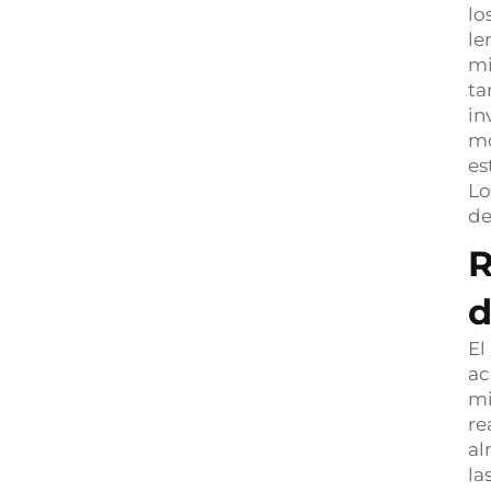
lo
le
mi
ta
in
mo
es
Lo
de
R
d
El
ac
mi
re
al
la