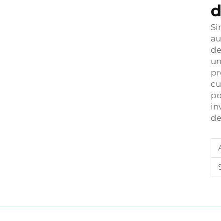
d
Si
au
de
un
pr
cu
po
in
de