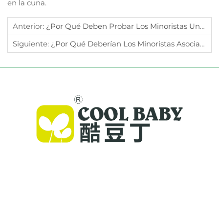
en la cuna.
Anterior:
¿Por Qué Deben Probar Los Minoristas Un Columpio Eléctrico Para Bebés Antes De La Venta Al Por Mayor?
Siguiente:
¿Por Qué Deberían Los Minoristas Asociarse Con Proveedores De Cunas Para Bebés Con Envío Rápido?
Cool Baby ofrece cunas premium, mecedoras
para bebés y productos infantiles para
interiores para familias de todo el mundo. Con
más de 300 patentes y seguridad validada en