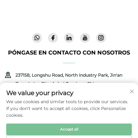
laboratorio, entregamos artículos para bebés
innovadores y de alta calidad, confiables en 72
países. Solicite un catálogo hoy.
PÓNGASE EN CONTACTO CON NOSOTROS
237158, Longshu Road, North Industry Park, Jin'an
Zone, Lu'an City, Anhui Province, China
We value your privacy
+86-13516489604
We use cookies and similar tools to provide our services.
If you don't want to accept all cookies, click Personalize
[email protected]
cookies.
Accept all
Derechos de autor © 2025 por Anhui Coolbaby Science &
Technology Development Corporation
Política de privacidad