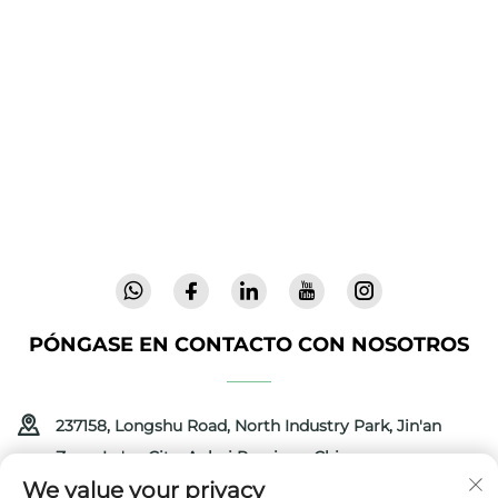
Cool Baby ofrece cunas premium, mecedoras
para bebés y productos infantiles para
interiores para familias de todo el mundo. Con
más de 300 patentes y seguridad validada en
laboratorio, entregamos artículos para bebés
innovadores y de alta calidad, confiables en 72
países. Solicite un catálogo hoy.
PÓNGASE EN CONTACTO CON NOSOTROS
237158, Longshu Road, North Industry Park, Jin'an
Zone, Lu'an City, Anhui Province, China
We value your privacy