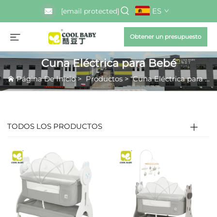
ES
[email protected]
Obtener un presupuesto
Cuna Eléctrica para Bebé
Página De Inicio
>
Productos
>
Cuna Eléctrica para Bebé
TODOS LOS PRODUCTOS