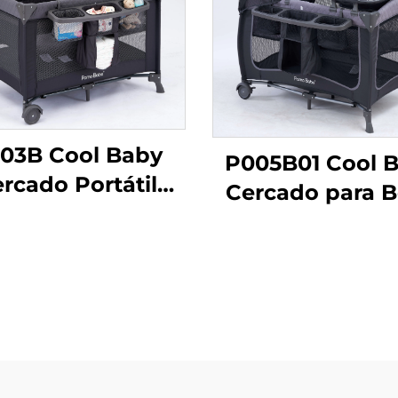
03B Cool Baby
P005B01 Cool 
rcado Portátil
Cercado para 
a para Bebé con
con Marco de M
na para Recién
Portátil Cun
ido Desmontable
Plegable para R
Nacidos y Niñ
Pequeños