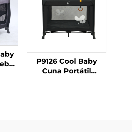
Baby
P9126 Cool Baby
Bebé
Cuna Portátil
etal
Plegable para Bebés
a
con Malla
ecién
Transpirable
os