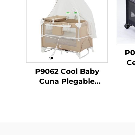
P0
Ce
P9062 Cool Baby
Cun
Cuna Plegable
Cu
Ajustable en un Lado
Nac
Cercado para Bebé
Portátil