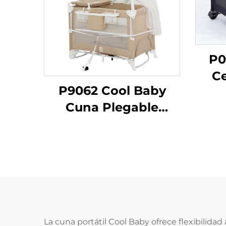
P0
Ce
P9062 Cool Baby
Cun
Cuna Plegable
Cu
Ajustable en un Lado
Nac
Cercado para Bebé
Portátil
La cuna portátil Cool Baby ofrece flexibilida