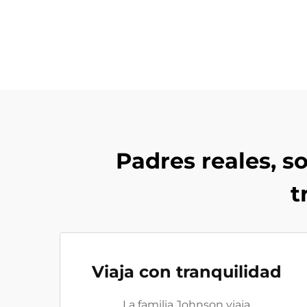
Padres reales, s
t
Viaja con tranquilidad
La familia Johnson viaja