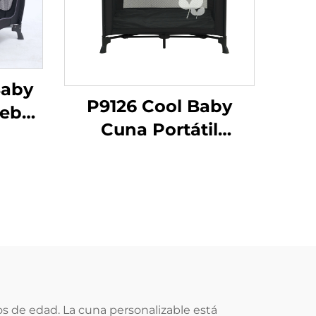
Baby
P9126 Cool Baby
Bebé
Cuna Portátil
etal
Plegable para Bebés
a
con Malla
ecién
Transpirable
os
os de edad. La cuna personalizable está