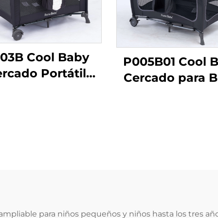
03B Cool Baby
P005B01 Cool 
rcado Portátil
Cercado para 
a para Bebé con
con Marco de M
na para Recién
Portátil Cun
ido Desmontable
Plegable para R
Nacidos y Niñ
Pequeños
d ampliable para niños pequeños y niños hasta los tres añ