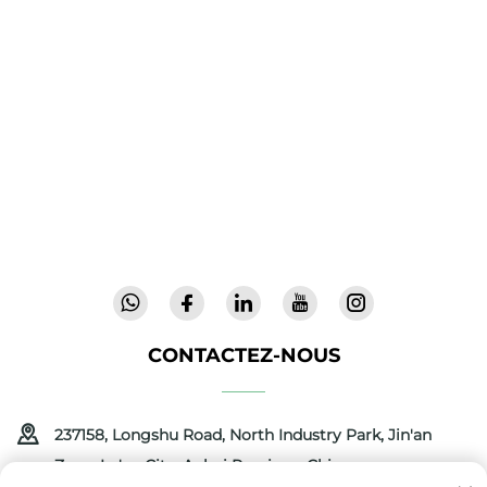
Cool Baby propose des lits parapluie haut de
gamme, des balancelles pour bébés et des
produits intérieurs pour enfants destinés aux
familles du monde entier. Forts de plus de 300
brevets et d'une sécurité validée en laboratoire,
nous offrons des équipements innovants et de
haute qualité, faisant confiance dans 72 pays.
Demandez un catalogue dès aujourd'hui.
CONTACTEZ-NOUS
237158, Longshu Road, North Industry Park, Jin'an
Zone, Lu'an City, Anhui Province, Chine