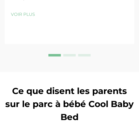
parcs à bébé durables et non toxiques. Associez-vous
à des fournisseurs crédibles proposant de solides
VOIR PLUS
garanties et de faibles quantités minimales de
commande. Obtenez le guide complet dès
maintenant.
Ce que disent les parents
sur le parc à bébé Cool Baby
Bed