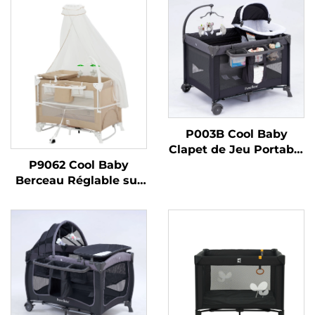
P003B Cool Baby
Clapet de Jeu Portable
Berceau pour Bébé
P9062 Cool Baby
avec Nid d'ange
Berceau Réglable sur
Amovible
un Côté Clapet de Jeu
Pliable Portable pour
Bébé