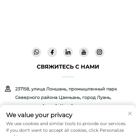
лабораторно подтверждённая безопасность
позволяют нам поставлять инновационные
высококачественные детские товары,
которым доверяют в 72 странах. Запросите
каталог уже сегодня.
СВЯЖИТЕСЬ С НАМИ
237158, улица Лоншань, промышленный парк
Северного района Цзиньань, город Луань,
провинция Аньхой, Китай
We value your privacy
+86-13516489604
We use cookies and similar tools to provide our services.
If you don't want to accept all cookies, click Personalize
[email protected]