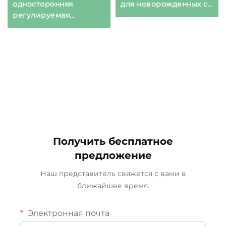
для новорожденных с
односторонняя
откидной стороной,
регулируемая
легко складываемая
складная детская
переносная кроватка,
кроватка портативная
детская люлька
детская игровая
манежка
Получить бесплатное
предложение
Наш представитель свяжется с вами в
ближайшее время.
Электронная почта