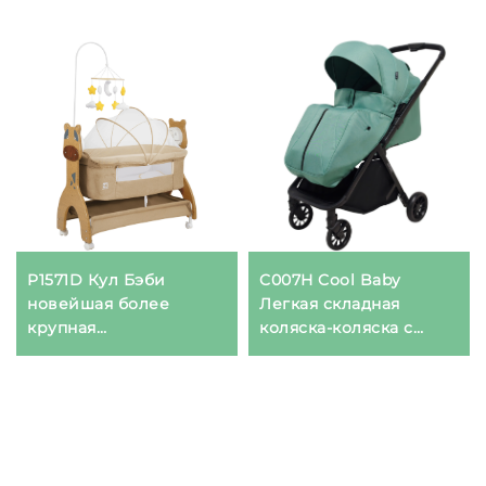
P1571D Кул Бэби
C007H Cool Baby
новейшая более
Легкая складная
крупная
коляска-коляска с
автоматическая
реверсивной ручкой
качалка-люлька для
младенцев с боковым
открытием