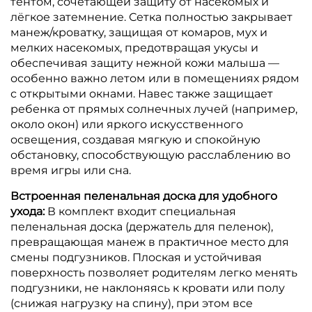
тентом, сочетающей защиту от насекомых и
лёгкое затемнение.
Сетка полностью закрывает
манеж/кроватку, защищая от комаров, мух и
мелких насекомых, предотвращая укусы и
обеспечивая защиту нежной кожи малыша —
особенно важно летом или в помещениях рядом
с открытыми окнами.
Навес также защищает
ребенка от прямых солнечных лучей (например,
около окон) или яркого искусственного
освещения, создавая мягкую и спокойную
обстановку, способствующую расслаблению во
время игры или сна.
Встроенная пеленальная доска для удобного
ухода:
В комплект входит специальная
пеленальная доска (держатель для пеленок),
превращающая манеж в практичное место для
смены подгузников.
Плоская и устойчивая
поверхность позволяет родителям легко менять
подгузники, не наклоняясь к кровати или полу
(снижая нагрузку на спину), при этом все