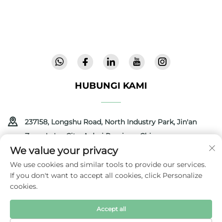
makmal, kami menawarkan peralatan bayi
inovatif dan berkualiti tinggi yang dipercayai di
72 negara. Minta katalog hari ini.
HUBUNGI KAMI
237158, Longshu Road, North Industry Park, Jin'an
Zone, Lu'an City, Anhui Province, China
We value your privacy
+86-13516489604
We use cookies and similar tools to provide our services.
If you don't want to accept all cookies, click Personalize
[email protected]
cookies.
Accept all
Hak Cipta © 2025 oleh Anhui Coolbaby Science & Technology
Development Corporation
Dasar Privasi