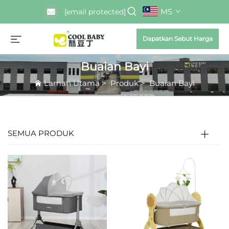
MS
[email protected]
Dapatkan Sebut Harga
Buaian Bayi
Laman Utama
>
Produk
>
Buaian Bayi
SEMUA PRODUK