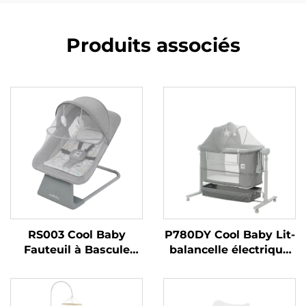
Produits associés
RS003 Cool Baby
P780DY Cool Baby Lit-
Fauteuil à Bascule
balancelle électrique
Balançoire Électrique
automatique pour
pour Bébé Garçons et
bébé avec 5 vitesses
Filles avec Bluetooth
de balancement et