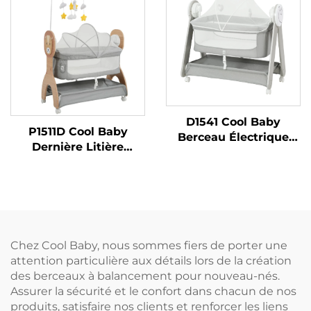
Activé
détection des pleurs
D1541 Cool Baby
P1511D Cool Baby
Berceau Électrique
Dernière Litière
Mignon avec Étoile et
Électrique à Motif de
Lune Télécommandé
Lion Mignon avec
avec Bouton
Fonction de
Intelligent
Balancement
Automatique
Chez Cool Baby, nous sommes fiers de porter une
attention particulière aux détails lors de la création
des berceaux à balancement pour nouveau-nés.
Assurer la sécurité et le confort dans chacun de nos
produits, satisfaire nos clients et renforcer les liens