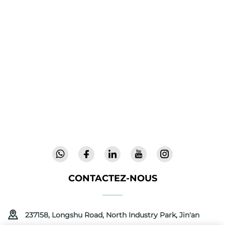
Cool Baby propose des lits parapluie haut de
gamme, des balancelles pour bébés et des
produits intérieurs pour enfants destinés aux
familles du monde entier. Forts de plus de 300
brevets et d'une sécurité validée en laboratoire,
nous offrons des équipements innovants et de
haute qualité, faisant confiance dans 72 pays.
Demandez un catalogue dès aujourd'hui.
CONTACTEZ-NOUS
237158, Longshu Road, North Industry Park, Jin'an