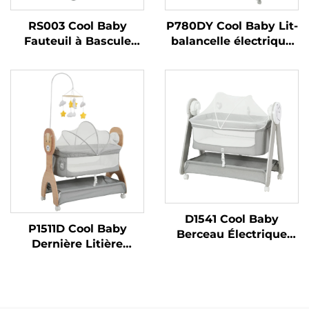
RS003 Cool Baby
P780DY Cool Baby Lit-
Fauteuil à Bascule
balancelle électrique
Balançoire Électrique
automatique pour
pour Bébé Garçons et
bébé avec 5 vitesses
Filles avec Bluetooth
de balancement et
Activé
détection des pleurs
D1541 Cool Baby
P1511D Cool Baby
Berceau Électrique
Dernière Litière
Mignon avec Étoile et
Électrique à Motif de
Lune Télécommandé
Lion Mignon avec
avec Bouton
Fonction de
Intelligent
Balancement