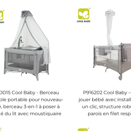
DD15 Cool Baby - Berceau
P916202 Cool Baby –
able portable pour nouveau-
jouer bébé avec instal
, berceau 3-en-1 à poser à
un clic, structure ro
té du lit avec moustiquaire
parois en filet resp