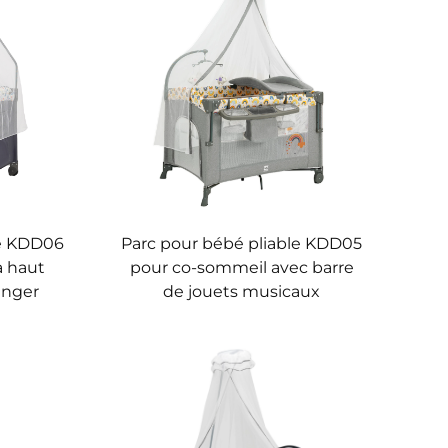
le KDD06
Parc pour bébé pliable KDD05
à haut
pour co-sommeil avec barre
anger
de jouets musicaux