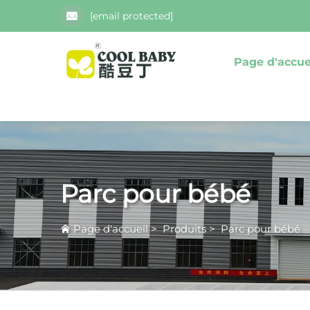
[email protected]
Page d'accue
Parc pour bébé
Page d'accueil
>
Produits
>
Parc pour bébé