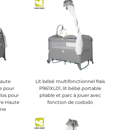
Haute
Lit bébé multifonctionnel frais
ge pour
P961XL01, lit bébé portable
clos pour
pliable et parc à jouer avec
re Haute
fonction de cododo
rne