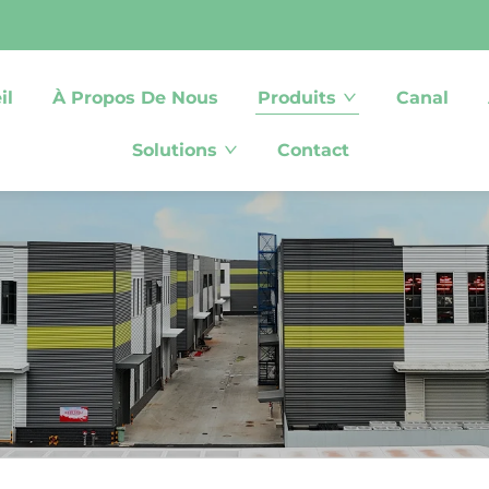
il
À Propos De Nous
Produits
Canal
Solutions
Contact