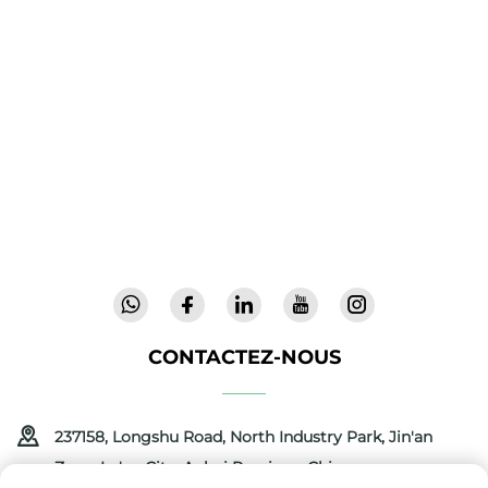
Cool Baby propose des lits parapluie haut de
gamme, des balancelles pour bébés et des
produits intérieurs pour enfants destinés aux
familles du monde entier. Forts de plus de 300
brevets et d'une sécurité validée en laboratoire,
nous offrons des équipements innovants et de
haute qualité, faisant confiance dans 72 pays.
Demandez un catalogue dès aujourd'hui.
CONTACTEZ-NOUS
237158, Longshu Road, North Industry Park, Jin'an
Zone, Lu'an City, Anhui Province, Chine