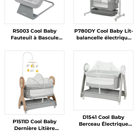
RS003 Cool Baby
P780DY Cool Baby Lit-
Fauteuil à Bascule
balancelle électrique
Balançoire Électrique
automatique pour
pour Bébé Garçons et
bébé avec 5 vitesses
Filles avec Bluetooth
de balancement et
Activé
détection des pleurs
D1541 Cool Baby
P1511D Cool Baby
Berceau Électrique
Dernière Litière
Mignon avec Étoile et
Électrique à Motif de
Lune Télécommandé