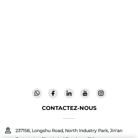
Cool Baby propose des lits parapluie haut de
gamme, des balancelles pour bébés et des
produits intérieurs pour enfants destinés aux
familles du monde entier. Forts de plus de 300
brevets et d'une sécurité validée en laboratoire,
nous offrons des équipements innovants et de
haute qualité, faisant confiance dans 72 pays.
Demandez un catalogue dès aujourd'hui.
CONTACTEZ-NOUS
237158, Longshu Road, North Industry Park, Jin'an