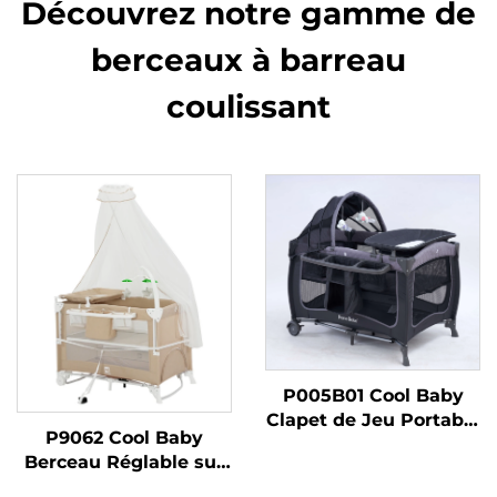
Découvrez notre gamme de
berceaux à barreau
coulissant
P005B01 Cool Baby
Clapet de Jeu Portable
P9062 Cool Baby
avec Structure en
Berceau Réglable sur
Métal Berceau Pliable
un Côté Clapet de Jeu
pour Nouveau-nés et