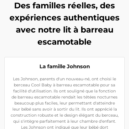
Des familles réelles, des
expériences authentiques
avec notre lit à barreau
escamotable
La famille Johnson
Les Johnson, parents d'un nouveau-né, ont choisi le
berceau Cool Baby à barreau escamotable pour sa
facilité d'utilisation. Ils ont souligné que la fonction
de barreau escamotable rendait les tétées nocturnes
beaucoup plus faciles, leur permettant d'atteindre
leur bébé sans avoir à sortir du lit. Ils ont apprécié la
construction robuste et le design élégant du berceau,
qui s'intègre parfaitement à leur chambre d'enfant.
Les Johnson ont indiqué que leur bébé dort