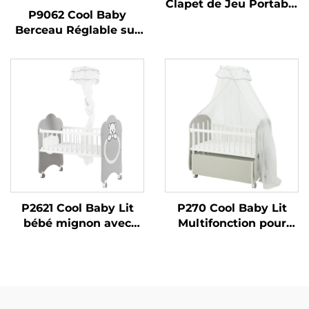
Clapet de Jeu Portable
P9062 Cool Baby
avec Structure en
Berceau Réglable sur
Métal Berceau Pliable
un Côté Clapet de Jeu
pour Nouveau-nés et
Pliable Portable pour
Tout-petits
Bébé
P2621 Cool Baby Lit
P270 Cool Baby Lit
bébé mignon avec
Multifonction pour
fonction cododo
Bébé avec Rangement
Intégré Spacieux