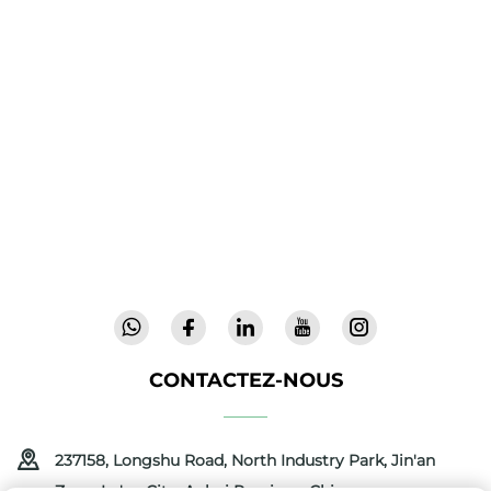
Cool Baby propose des lits parapluie haut de
gamme, des balancelles pour bébés et des
produits intérieurs pour enfants destinés aux
familles du monde entier. Forts de plus de 300
brevets et d'une sécurité validée en laboratoire,
nous offrons des équipements innovants et de
haute qualité, faisant confiance dans 72 pays.
Demandez un catalogue dès aujourd'hui.
CONTACTEZ-NOUS
237158, Longshu Road, North Industry Park, Jin'an