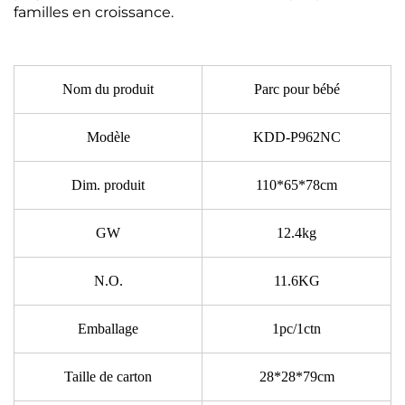
familles en croissance.
Nom du produit
Parc pour bébé
Modèle
KDD-P962NC
Dim. produit
110*65*78cm
GW
12.4kg
N.O.
11.6KG
Emballage
1pc/1ctn
Taille de carton
28*28*79cm