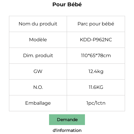
Pour Bébé
Nom du produit
Parc pour bébé
Modèle
KDD-P962NC
Dim. produit
110*65*78cm
GW
12.4kg
N.O.
11.6KG
Emballage
1pc/1ctn
Demande
d'information