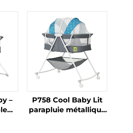
by –
P758 Cool Baby Lit
le
parapluie métallique
vec
multifonctionnel
ent
pliable moderne