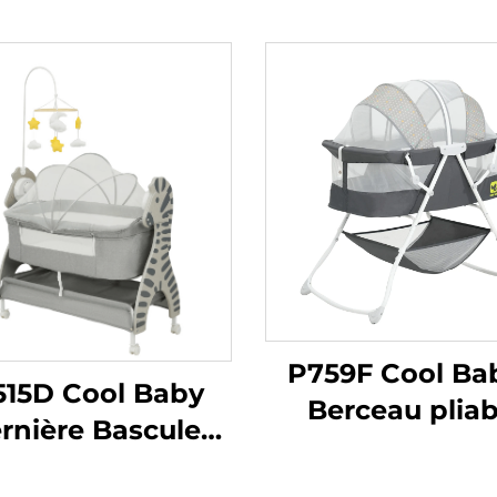
P759F Cool Ba
515D Cool Baby
Berceau pliab
rnière Bascule
d'une main a
trique pour Bébé
grand rangem