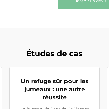
Obtenir un devis
Études de cas
Un refuge sûr pour les
jumeaux : une autre
réussite
Le lit-parapluie Bedside Co Sleeper