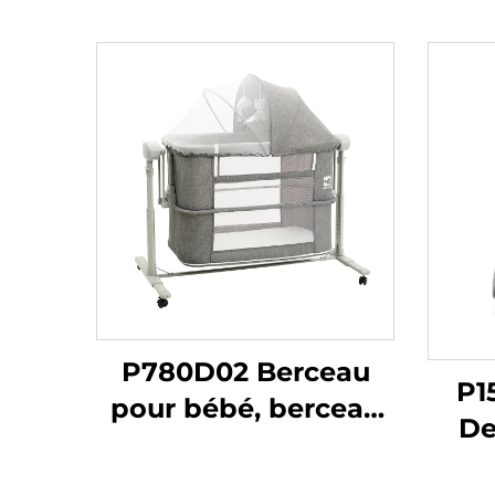
P780D02 Berceau
P1
pour bébé, berceau
De
combiné 3 en 1, lit
Élec
d'appoint pliable