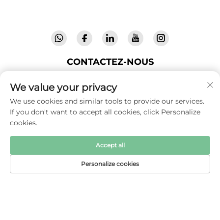
haute qualité, faisant confiance dans 72 pays.
Demandez un catalogue dès aujourd'hui.
CONTACTEZ-NOUS
We value your privacy
237158, Longshu Road, North Industry Park, Jin'an
We use cookies and similar tools to provide our services.
Zone, Lu'an City, Anhui Province, Chine
If you don't want to accept all cookies, click Personalize
cookies.
+86-13516489604
Accept all
[email protected]
Personalize cookies
PAGE D'ACCUEIL
PRODUITS
COURRIEL
TÉL.
Droits d'auteur © 2025 par Anhui Coolbaby Science &
Technology Development Corporation
Politique de
confidentialité