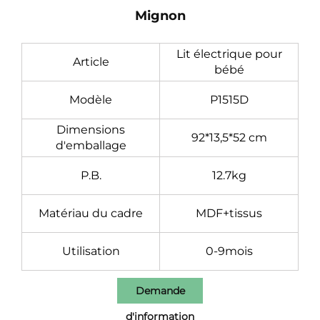
Mignon
Lit électrique pour
Article
bébé
Modèle
P1515D
Dimensions
92*13,5*52 cm
d'emballage
P.B.
12.7kg
Matériau du cadre
MDF+tissus
Utilisation
0-9mois
Demande
d'information