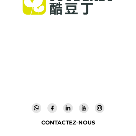
Cool Baby propose des lits parapluie haut de
gamme, des balancelles pour bébés et des
produits intérieurs pour enfants destinés aux
familles du monde entier. Forts de plus de 300
brevets et d'une sécurité validée en laboratoire,
nous offrons des équipements innovants et de
haute qualité, faisant confiance dans 72 pays.
Demandez un catalogue dès aujourd'hui.
CONTACTEZ-NOUS