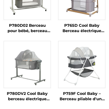
P780D02 Berceau
P765D Cool Baby
pour bébé, berceau
Berceau électrique
combiné 3 en 1, lit
automatique pour
d'appoint pliable facile
bébé, nouveau
à transporter, berceau
modèle, avec côté
latéral, berceau pour
ouvrant
bébé
P780DV2 Cool Baby
P759F Cool Baby –
berceau électrique
Berceau pliable d'une
automatique mignon
main avec grand