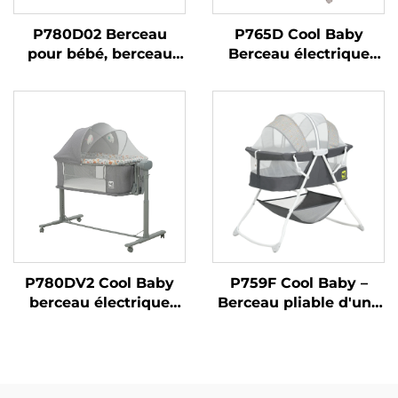
P780D02 Berceau
P765D Cool Baby
pour bébé, berceau
Berceau électrique
combiné 3 en 1, lit
automatique pour
d'appoint pliable facile
bébé, nouveau
à transporter, berceau
modèle, avec côté
latéral, berceau pour
ouvrant
bébé
P780DV2 Cool Baby
P759F Cool Baby –
berceau électrique
Berceau pliable d'une
automatique mignon
main avec grand
avec fonction cododo
rangement intégré