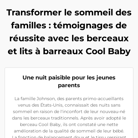
Transformer le sommeil des
familles : témoignages de
réussite avec les berceaux
et lits à barreaux Cool Baby
Une nuit paisible pour les jeunes
parents
La famille Johnson, des parents primo-accueillants
venus des États-Unis, connaissait des nuits sans
sommeil en raison de l'inconfort de leur nouveau-né
dans les berceaux traditionnels. Après avoir adopté le
berceau Cool Baby, ils ont constaté une nette
amélioration de la qualité de sommeil de leur bébé.
La fonction de balancement doux et le tissu respirant