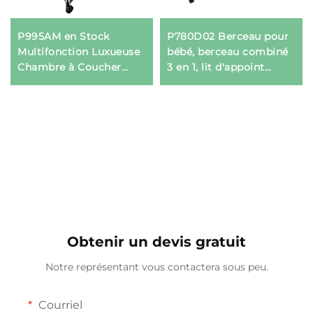
P995AM en Stock
P780D02 Berceau pour
Multifonction Luxueuse
bébé, berceau combiné
Chambre à Coucher
3 en 1, lit d'appoint
Berceau Pliable pour
pliable facile à
Bébé avec Mini Lit de
transporter, berceau
Nuit
latéral, berceau pour
bébé
Obtenir un devis gratuit
Notre représentant vous contactera sous peu.
Courriel