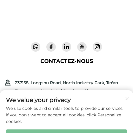
brevets et d'une sécurité validée en laboratoire,
nous offrons des équipements innovants et de
haute qualité, faisant confiance dans 72 pays.
Demandez un catalogue dès aujourd'hui.
CONTACTEZ-NOUS
237158, Longshu Road, North Industry Park, Jin'an
Zone, Lu'an City, Anhui Province, Chine
We value your privacy
+86-13516489604
We use cookies and similar tools to provide our services.
If you don't want to accept all cookies, click Personalize
[email protected]
cookies.