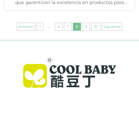
que garantizan la excelencia en productos para
bebés. Solicite hoy una lista de verificación de
proveedores.
...
Anterior
1
6
7
8
9
10
Siguiente
Cool Baby ofrece cunas premium, mecedoras
para bebés y productos infantiles para
interiores para familias de todo el mundo. Con
más de 300 patentes y seguridad validada en