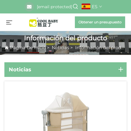
ES
[email protected]
Obtener un presupuesto
Información del producto
Página De Inicio
>
Noticias
>
Información del producto
Noticias