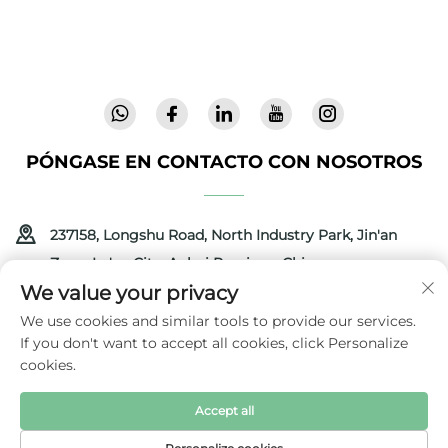
laboratorio, entregamos artículos para bebés
innovadores y de alta calidad, confiables en 72
países. Solicite un catálogo hoy.
PÓNGASE EN CONTACTO CON NOSOTROS
237158, Longshu Road, North Industry Park, Jin'an
Zone, Lu'an City, Anhui Province, China
We value your privacy
+86-13516489604
We use cookies and similar tools to provide our services.
If you don't want to accept all cookies, click Personalize
[email protected]
cookies.
Accept all
Derechos de autor © 2025 por Anhui Coolbaby Science &
Technology Development Corporation
Política de privacidad