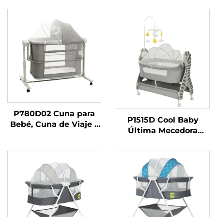
P780D02 Cuna para
P1515D Cool Baby
Bebé, Cuna de Viaje 3
Última Mecedora
en 1 para Colocar al
Eléctrica con
Lado de la Cama,
Estampado de Cebra
Plegable y Portátil,
Lindo para Bebé
Cuna para Bebé