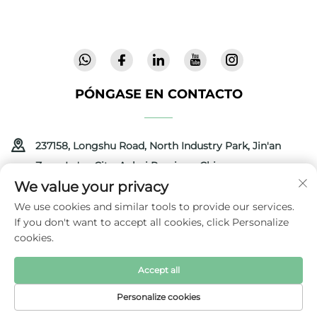
innovadores y de alta calidad, confiables en 72
países. Solicite un catálogo hoy.
PÓNGASE EN CONTACTO
237158, Longshu Road, North Industry Park, Jin'an
Zone, Lu'an City, Anhui Province, China
We value your privacy
+86-13516489604
We use cookies and similar tools to provide our services.
If you don't want to accept all cookies, click Personalize
[email protected]
cookies.
Accept all
Derechos de autor © 2025 por Anhui Coolbaby Science &
Technology Development Corporation
Política de privacidad
Personalize cookies
PÁGINA
CORREO