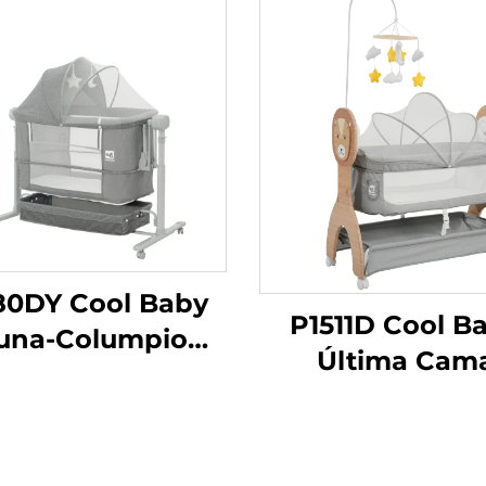
80DY Cool Baby
P1511D Cool B
una-Columpio
Última Cam
trica Automática
Balancín co
ra Bebé con 5
Estampado de 
elocidades de
Lindo, Meced
Balanceo y