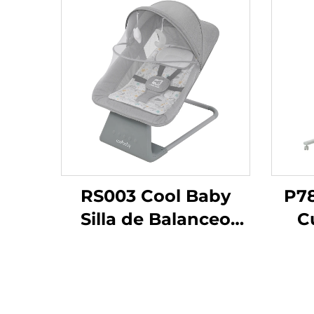
RS003 Cool Baby
P7
Silla de Balanceo
C
Sillita Electrónica
Eléc
para Bebé para Niños
pa
y Niñas con
V
Bluetooth Activado