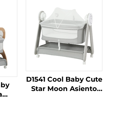
D1541 Cool Baby Cute
aby
Star Moon Asiento
a
Electrónico con
n
Control Remoto y
León
Botón Inteligente
ora
para Bebés