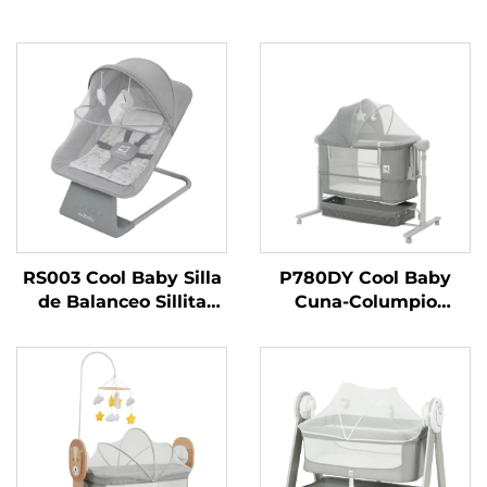
RS003 Cool Baby Silla
P780DY Cool Baby
de Balanceo Sillita
Cuna-Columpio
Electrónica para Bebé
Eléctrica Automática
para Niños y Niñas con
para Bebé con 5
Bluetooth Activado
Velocidades de
Balanceo y Detección
de Llanto