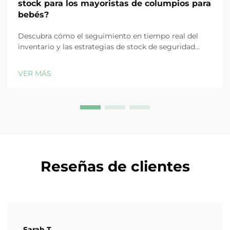
stock para los mayoristas de columpios para
bebés?
Descubra cómo el seguimiento en tiempo real del
inventario y las estrategias de stock de seguridad
evitan rupturas de stock, reducen costos y protegen
la fidelidad del cliente en la distribución de columpios
VER MÁS
para bebés. Obtenga más información.
Reseñas de clientes
Sarah T.