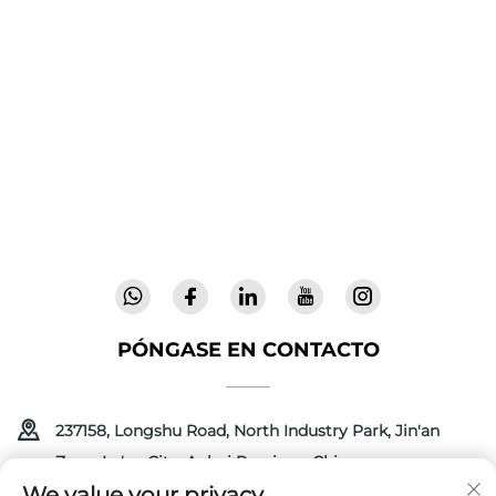
Cool Baby ofrece cunas premium, mecedoras
para bebés y productos infantiles para
interiores para familias de todo el mundo. Con
más de 300 patentes y seguridad validada en
laboratorio, entregamos artículos para bebés
innovadores y de alta calidad, confiables en 72
países. Solicite un catálogo hoy.
PÓNGASE EN CONTACTO
237158, Longshu Road, North Industry Park, Jin'an
Zone, Lu'an City, Anhui Province, China
We value your privacy