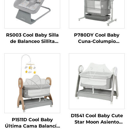
RS003 Cool Baby Silla
P780DY Cool Baby
de Balanceo Sillita
Cuna-Columpio
Electrónica para Bebé
Eléctrica Automática
para Niños y Niñas con
para Bebé con 5
Bluetooth Activado
Velocidades de
Balanceo y Detección
de Llanto
D1541 Cool Baby Cute
P1511D Cool Baby
Star Moon Asiento
Última Cama Balancín
Electrónico con