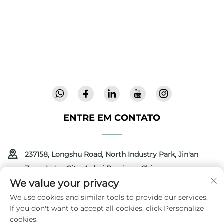
internos para famílias ao redor do mundo. Com
mais de 300 patentes e segurança validada em
laboratório, entregamos equipamentos
inovadores e de alta qualidade, confiáveis em
72 países. Solicite um catálogo hoje.
ENTRE EM CONTATO
237158, Longshu Road, North Industry Park, Jin'an
Zone, Lu'an City, Anhui Province, China
We value your privacy
+86-13516489604
We use cookies and similar tools to provide our services.
If you don't want to accept all cookies, click Personalize
[email protected]
cookies.