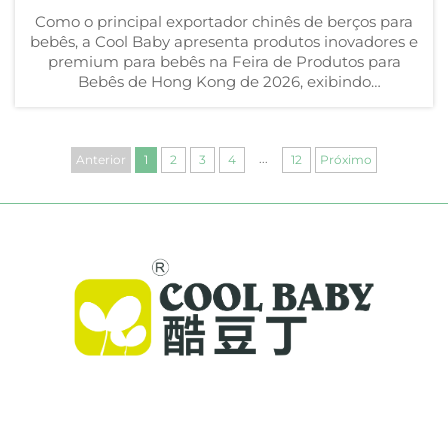
Como o principal exportador chinês de berços para
bebês, a Cool Baby apresenta produtos inovadores e
premium para bebês na Feira de Produtos para
Bebês de Hong Kong de 2026, exibindo
equipamentos inteligentes e seguros para bebês,
confiáveis em mais de 72 países.
...
Anterior
1
2
3
4
12
Próximo
A Cool Baby oferece berços premium, balanços
para bebês e produtos infantis para ambientes