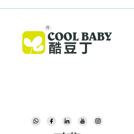
कूल बेबीले विश्वभरका परिवारहरूका लागि उच्च-गुणस्तरीय क्रिबहरू,
शिशु स्विङहरू र आन्तरिक बालबालिकाका उत्पादनहरू प्रदान गर्दछ।
३०० भन्दा बढी पेटेन्टहरू र प्रयोगशाला-प्रमाणित सुरक्षा सहित, हामी
७२ देशहरूमा विश्वसनीय अग्रणी, उच्च गुणस्तरीय शिशु उपकरणहरू
प्रदान गर्दछौं। आजै क्याटलग माग्नुहोस्।