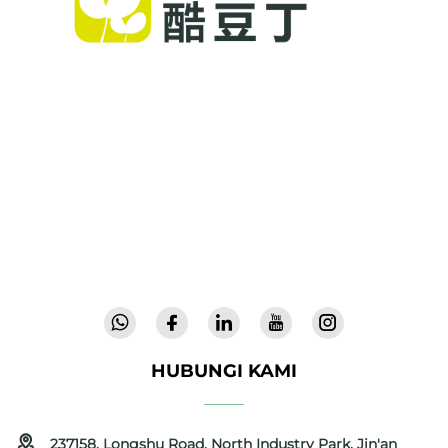
Cool Baby menyediakan katil premium, ayunan
bayi, dan produk dalaman untuk kanak-kanak
bagi keluarga di seluruh dunia. Dengan lebih
daripada 300 paten dan keselamatan disahkan
makmal, kami menawarkan peralatan bayi
inovatif dan berkualiti tinggi yang dipercayai di
72 negara. Minta katalog hari ini.
HUBUNGI KAMI
237158, Longshu Road, North Industry Park, Jin'an