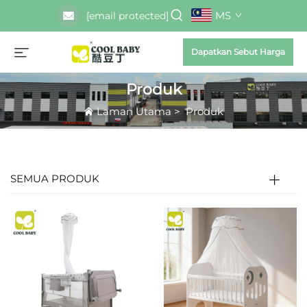
MS
[email protected]
Dapatkan Sebut Harga
Produk
Laman Utama
>
Produk
SEMUA PRODUK