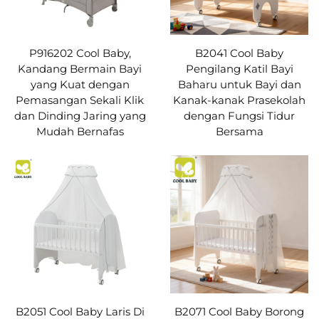
P916202 Cool Baby,
B2041 Cool Baby
Kandang Bermain Bayi
Pengilang Katil Bayi
yang Kuat dengan
Baharu untuk Bayi dan
Pemasangan Sekali Klik
Kanak-kanak Prasekolah
dan Dinding Jaring yang
dengan Fungsi Tidur
Mudah Bernafas
Bersama
B2051 Cool Baby Laris Di
B2071 Cool Baby Borong