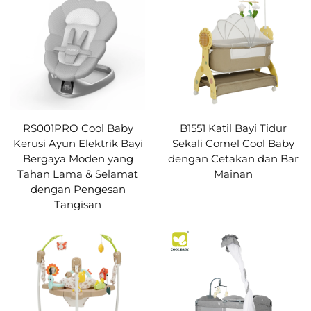
RS001PRO Cool Baby
B1551 Katil Bayi Tidur
Kerusi Ayun Elektrik Bayi
Sekali Comel Cool Baby
Bergaya Moden yang
dengan Cetakan dan Bar
Tahan Lama & Selamat
Mainan
dengan Pengesan
Tangisan