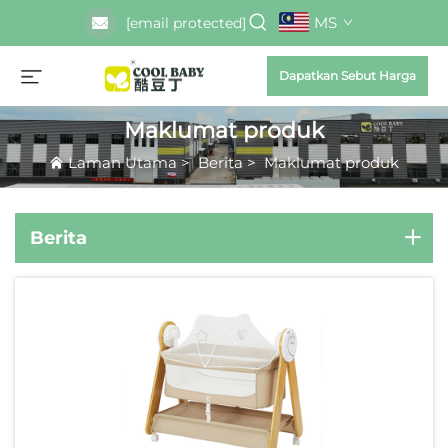
MS
[email protected]
Dapatkan Sebut Harga
Maklumat produk
Laman Utama
>
Berita
>
Maklumat produk
Berita