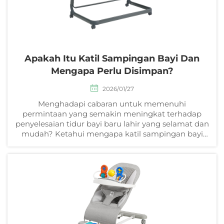
Apakah Itu Katil Sampingan Bayi Dan
Mengapa Perlu Disimpan?
2026/01/27
Menghadapi cabaran untuk memenuhi
permintaan yang semakin meningkat terhadap
penyelesaian tidur bayi baru lahir yang selamat dan
mudah? Ketahui mengapa katil sampingan bayi
meningkatkan margin keuntungan dan kesetiaan
ibu bapa. Dapatkan wawasan tentang penstockan
sekarang juga.