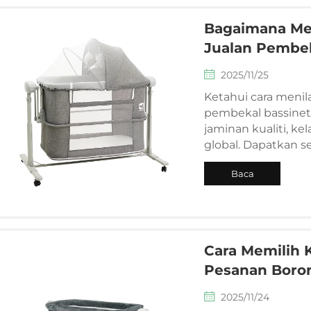
Bagaimana Men
Jualan Pembek
2025/11/25
Ketahui cara menil
pembekal bassinet t
jaminan kualiti, k
global. Dapatkan s
Baca
Selanjutnya
Cara Memilih 
Pesanan Boro
2025/11/24