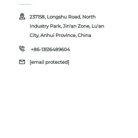
237158, Longshu Road, North
Industry Park, Jin'an Zone, Lu'an
City, Anhui Province, China
+86-13516489604
[email protected]