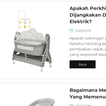
Apakah Perkhi
Dijangkakan D
Elektrik?
2025/11/19
Apakah sokongan s
Ketahui tentang pe
pembaikan cepat, 
yang responsif dar
lanjut.
Baca
Selanjutnya
Bagaimana Me
Yang Memenuh
2025/11/18