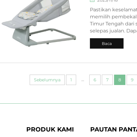
Pastikan keselamat
memilih pembekal
Timur Tengah dari 
selepas jualan. Da
Baca
Selanjutnya
...
Sebelumnya
1
6
7
8
9
PRODUK KAMI
PAUTAN PANT