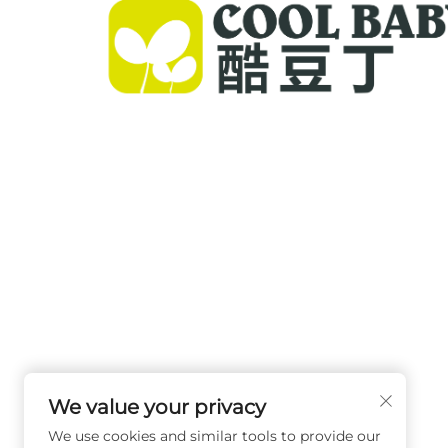
Cool Baby menyediakan katil premium, ayunan 
dan produk dalaman untuk kanak-kanak bagi
keluarga di seluruh dunia. Dengan lebih daripa
paten dan keselamatan disahkan makmal, kam
menawarkan peralatan bayi inovatif dan berkual
tinggi yang dipercayai di 72 negara. Minta katalo
ini.
We value your privacy
We use cookies and similar tools to provide our