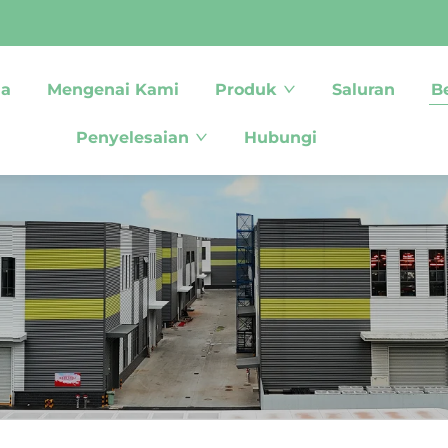
ma
Mengenai Kami
Produk
Saluran
B
Penyelesaian
Hubungi