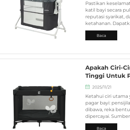
Pastikan keselama
katil bayi secara p
reputasi syarikat,
ketahanan. Dapatk
Baca
Selanjutnya
Apakah Ciri-Ci
Tinggi Untuk 
2025/11/21
Ketahui ciri utam
pagar bayi: pensij
dibawa, reka bentu
dipercayai. Sumbe
hari ini.
Baca