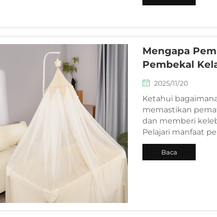
Selanjutnya
Mengapa Pemb
Pembekal Kela
2025/11/20
Ketahui bagaiman
memastikan pemat
dan memberi keleb
Pelajari manfaat per
Baca
Selanjutnya