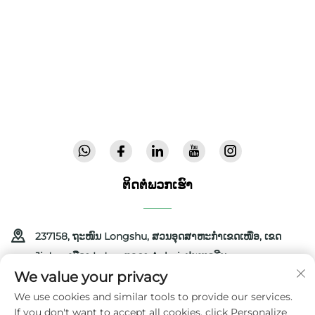
ເດັກ, ແລະ ຜະລິດຕະພັນໃນຮົ່ມສຳລັບເດັກ ໃຫ້ແກ່ຄອບຄົວ
ທົ່ວໂລກ. ພວກເຮົາມີສິດທິບັດຫຼາຍກວ່າ 300 ສິດທິບັດ ແລະ
ການຢັ້ງຢືນຄວາມປອດໄພຈາກຫ້ອງທົດລອງ, ພວກເຮົາ
ສະໜອງອຸປະກອນເດັກທີ່ທັນສະໄໝ ແລະ ມີຄຸນນະພາບສູງ ທີ່
ໄດ້ຮັບຄວາມໄວ້ວາງໃຈໃນ 72 ປະເທດ. ຂໍຮັບປື້ມຕາລາງ
ຜະລິດຕະພັນມື້ນີ້.
ຕິດຕໍ່ພວກເຮົາ
237158, ຖະໜົນ Longshu, ສວນອຸດສາຫະກຳເຂດເໜືອ, ເຂດ
Jin'an, ເມືອງ Lu'an, ແຂວງ Anhui, ປະເທດຈີນ
We value your privacy
+86-13516489604
We use cookies and similar tools to provide our services.
If you don't want to accept all cookies, click Personalize