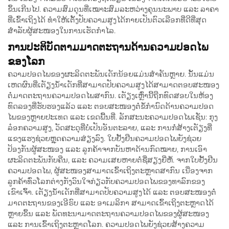
ຂຶ້ນເກີນໄປ. ຄວາມສົມດຸນທີ່ເໝາະສົມລະຫວ່າງຄຸນນະພາບ ແລະ ລາຄາ
ທີ່ເຂົ້າເຖິງໄດ້ ທຳໃຫ້ເຕັ້ງປັບຄວາມສູງໄດ້ກາຍເປັນຕົວເລືອກທີ່ດີທີ່ສຸດ
ສຳລັບຜູ້ສະໜອງໃນການເຮັດກຳໄລ.
ການປະຕິບັດຕາມມາດຕະຖານດ້ານຄວາມປອດໄພ
ຂອງໂລກ
ຄວາມປອດໄພຂອງຜະລິດຕະພັນເດັກນ້ອຍແມ່ນສຳຄັນຫຼາຍ. ນັ້ນແມ່ນ
ເຫດຜົນທີ່ເຕັຽງນ້ຳເດັກທີ່ສາມາດປັບຄວາມສູງໄດ້ສາມາດຕອບສະໜອງ
ຕໍ່ມາດຕະຖານຄວາມປອດໄພສາກົນ. ເຕັຽງເຫຼົ່ານີ້ຖືກທົດສອບໃນຫ້ອງ
ທົດລອງທີ່ຮັບຮອງແລ້ວ ແລະ ຕອບສະໜອງຕໍ່ຂໍ້ກຳນົດດ້ານຄວາມປອດ
ໄພຂອງຫຼາຍປະເທດ ແລະ ເຂດພື້ນທີ່. ລັກສະນະຄວາມປອດໄພເຊັ່ນ: ກຸງ
ລ໋ອກຄວາມສູງ, ວັດສະດຸທີ່ບໍ່ເປັນອັນຕະລາຍ, ແລະ ການກໍ່ສ້າງເຕັຽງທີ່
ແຂງແຮງຊ່ວຍຫຼຸດຄວາມສ່ຽງລົງ. ໃບຢັ້ງຢືນຄວາມປອດໄພຍັງຊ່ວຍ
ປ້ອງກັນຜູ້ສະໜອງ ແລະ ລູກຄ້າຈາກບັນຫາດ້ານກົດໝາຍ, ການເອົາ
ຜະລິດຕະພັນກັບຄືນ, ແລະ ຄວາມເສຍຫາຍຕໍ່ຊື່ສຽງຍີ່ຫໍ້. ຈາກໃບຢັ້ງຢືນ
ຄວາມປອດໄພ, ຜູ້ສະໜອງສາມາດເຂົ້າເຖິງຕະຫຼາດສາກົນ ເນື່ອງຈາກ
ລູກຄ້າທົ່ວໂລກຕ່າງກັງວົນໃຈກ່ຽວກັບຄວາມປອດໄພຂອງທາລົກຂອງ
ເຂົາເຈົ້າ. ເຕັຽງນ້ຳເດັກທີ່ສາມາດປັບຄວາມສູງໄດ້ ແລະ ຕອບສະໜອງຕໍ່
ມາດຕະຖານຂອງເອີຣົບ ແລະ ອາເມລິກາ ສາມາດເຂົ້າເຖິງຕະຫຼາດໄດ້
ຫຼາຍຂຶ້ນ ແລະ ພັດທະນາມາດຕະຖານຄວາມປອດໄພຂອງຜູ້ສະໜອງ
ແລະ ການເຂົ້າເຖິງຕະຫຼາດໂລກ. ຄວາມປອດໄພຍັງຊ່ວຍສ້າງຄວາມ