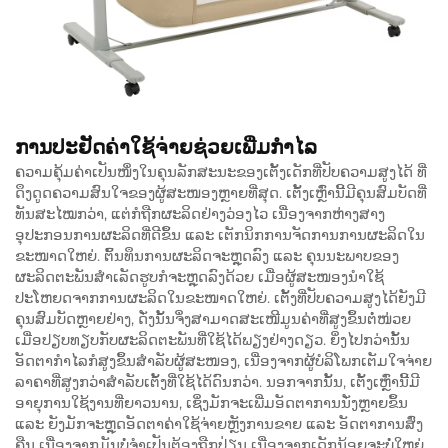
ການປະຢັດຄ່າໃຊ້ຈ່າຍຊ່ວຍເພີ່ມກຳໄລ
ຄວາມຄຸ້ມຄ່າເປັນໜຶ່ງໃນຄຸນລັກສະນະຂອງເຕັ້ງເດັກທີ່ປັບຄວາມສູງໄດ້ ທີ່
ດຶງດູດຄວາມສົນໃຈຂອງຜູ້ສະໜອງຫຼາຍທີ່ສຸດ. ເຕັ້ງເຫຼົ່ານີ້ມີຄຸນສົມບັດທີ່
ທັນສະໄໝກວ່າ, ແຕ່ກໍຖືກຜະລິດຢ່າງວ່ອງໄວ ເນື່ອງຈາກຫ່າງສາງ
ອຸປະກອນການຜະລິດທີ່ດີຂຶ້ນ ແລະ ເຕັກນິກການຈັດການການຜະລິດໃນ
ຂະໜາດໃຫຍ່. ຕົ້ນທຶນການຜະລິດຈະຫຼຸດລົງ ແລະ ຄຸນນະພາບຂອງ
ຜະລິດຕະພັນສຳເລັດຮູບກໍຈະຫຼຸດລົງດ້ວຍ ເມື່ອຜູ້ສະໜອງນຳໃຊ້
ປະໂຫຍດຈາກການຜະລິດໃນຂະໜາດໃຫຍ່. ເຕັ້ງທີ່ປັບຄວາມສູງໄດ້ຍັງມີ
ຄຸນສົມບັດຫຼາຍຢ່າງ, ດັ່ງນັ້ນຈຶ່ງສາມາດສະເໜີມູນຄ່າທີ່ສູງຂຶ້ນຕໍ່ໜ່ວຍ
ເມື່ອປຽບທຽບກັບຜະລິດຕະພັນທີ່ໃຊ້ໄດ້ພຽງຢ່າງດຽວ. ຍິ່ງໄປກວ່ານັ້ນ
ອັດຕາກຳໄລກໍສູງຂຶ້ນສຳລັບຜູ້ສະໜອງ, ເນື່ອງຈາກຜູ້ບໍລິໂພກເຕັມໃຈຈ່າຍ
ລາຄາທີ່ສູງກວ່າສຳລັບເຕັ້ງທີ່ໃຊ້ໄດ້ດົນກວ່າ. ນອກຈາກນັ້ນ, ເຕັ້ງເຫຼົ່ານີ້ມີ
ອາຍຸການໃຊ້ງານທີ່ຍາວນານ, ເຊິ່ງມັກຈະເພີ່ມອັດຕາການນັ່ງຫຼາຍຂຶ້ນ
ແລະ ຍັງມັກຈະຫຼຸດອັດຕາຄ່າໃຊ້ຈ່າຍຫຼັງການຂາຍ ແລະ ອັດຕາການສົ່ງ
ຄືນ ເນື່ອງຈາກມັນບໍ່ຈຳເປັນຕ້ອງຖືກປ່ຽນ ເນື່ອງຈາກເດັກນ້ອຍຈະບໍ່ໃຫຍ່