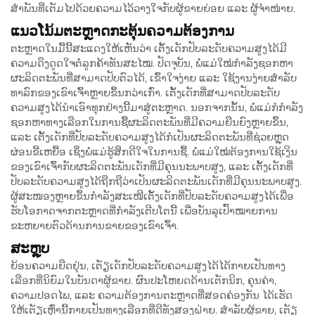
ສຳພັນທີ່ເຕັມໄປດ້ວຍຄວາມໄວ້ວາງໃຈກັບຜູ້ຂາຍຍ່ອຍ ແລະ ຜູ້ຈຳໜ່າຍ.
ແນວໂນ້ມຕະຫຼາດກະຕຸ້ນຄວາມຕ້ອງການ
ຕະຫຼາດໃນມື້ນີ້ສະແດງໃຫ້ເຫັນວ່າ ເຕັ້ງເດັກປັບລະດັບຄວາມສູງໄດ້ມີ
ຄວາມດຶງດູດໃຈຕໍ່ລູກຄ້າທັນສະໄໝ. ປັດຈຸບັນ, ພໍ່ແມ່ໃໝ່ກໍາລັງຊອກຫາ
ຜະລິດຕະພັນທີ່ສາມາດປັບຕົວໄດ້, ເຂົ້າໃຈງ່າຍ ແລະ ໃຊ້ງານງ່າຍສໍາລັບ
ທາລົກຂອງເຂົາເຈົ້າຫຼາຍຂຶ້ນກວ່າເກົ່າ. ເຕັ້ງເດັກທີ່ສາມາດປັບລະດັບ
ຄວາມສູງໄດ້ນຳເອົາທຸກຢ່າງນີ້ມາສູ່ຕະຫຼາດ. ນອກຈາກນັ້ນ, ພໍ່ແມ່ກໍກໍາລັງ
ຊອກຫາທາງເລືອກໃນການຊື້ຜະລິດຕະພັນທີ່ມີຄວາມຍືນຍົງຫຼາຍຂຶ້ນ,
ແລະ ເຕັ້ງເດັກທີ່ປັບລະດັບຄວາມສູງໄດ້ກໍເປັນຜະລິດຕະພັນທີ່ຊ່ວຍຫຼຸດ
ຜ່ອນຂີ້ເຫຍື້ອ ເຊິ່ງພໍ່ແມ່ຮູ້ສຶກດີໃຈໃນການຊື້. ພໍ່ແມ່ໃໝ່ຕ້ອງການໃຊ້ເງິນ
ຂອງເຂົາເຈົ້າກັບຜະລິດຕະພັນເດັກທີ່ມີຄຸນນະພາບສູງ, ແລະ ເຕັ້ງເດັກທີ່
ປັບລະດັບຄວາມສູງໄດ້ຖືກຖືວ່າເປັນຜະລິດຕະພັນເດັກທີ່ມີຄຸນນະພາບສູງ.
ຜູ້ສະໜອງຫຼາຍຂຶ້ນກໍາລັງສະເໜີເຕັ້ງເດັກທີ່ປັບລະດັບຄວາມສູງໄດ້ເພື່ອ
ຮັບໂອກາດຈາກຕະຫຼາດທີ່ກໍາລັງເຕີບໂຕນີ້ ເພື່ອບັນລຸເປົ້າໝາຍການ
ຂະຫຍາຍຕົວດ້ານການຂາຍຂອງເຂົາເຈົ້າ.
ສະຫຼຸບ
ຍ້ອນຄວາມຍືດຢຸ່ນ, ເຕັຽເດັກປັບລະດັບຄວາມສູງໄດ້ໄດ້ກາຍເປັນທາງ
ເລືອກທີ່ນິຍົມໃນບັນດາຜູ້ຂາຍ. ຜົນປະໂຫຍດດ້ານເຕັກນິກ, ຄຸນຄ່າ,
ຄວາມປອດໄພ, ແລະ ຄວາມຕ້ອງການຕະຫຼາດທີ່ສອດຄ່ອງກັນ ໄດ້ເຮັດ
ໃຫ້ເຕັຽເຫຼົ່ານີ້ກາຍເປັນທາງເລືອກທີ່ດີທັງສອງຝ່າຍ. ສຳລັບຜູ້ຂາຍ, ເຕັຽ