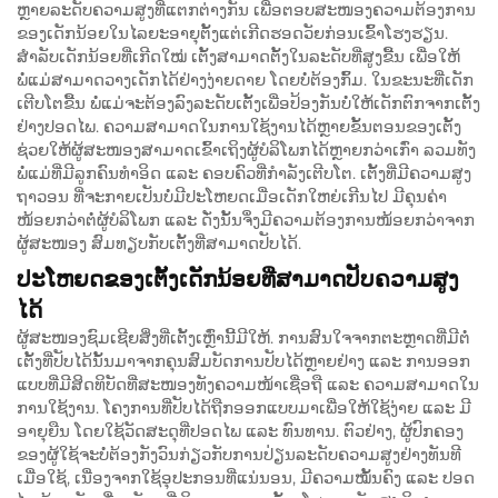
ຫຼາຍລະດັບຄວາມສູງທີ່ແຕກຕ່າງກັນ ເພື່ອຕອບສະໜອງຄວາມຕ້ອງການ
ຂອງເດັກນ້ອຍໃນໄລຍະອາຍຸຕັ້ງແຕ່ເກີດຮອດວັຍກ່ອນເຂົ້າໂຮງຮຽນ.
ສຳລັບເດັກນ້ອຍທີ່ເກີດໃໝ່ ເຕັ້ງສາມາດຕັ້ງໃນລະດັບທີ່ສູງຂື້ນ ເພື່ອໃຫ້
ພໍ່ແມ່ສາມາດວາງເດັກໄດ້ຢ່າງງ່າຍດາຍ ໂດຍບໍ່ຕ້ອງກົ້ມ. ໃນຂະນະທີ່ເດັກ
ເຕີບໂຕຂື້ນ ພໍ່ແມ່ຈະຕ້ອງລົງລະດັບເຕັ້ງເພື່ອປ້ອງກັນບໍ່ໃຫ້ເດັກຕົກຈາກເຕັ້ງ
ຢ່າງປອດໄພ. ຄວາມສາມາດໃນການໃຊ້ງານໄດ້ຫຼາຍຂັ້ນຕອນຂອງເຕັ້ງ
ຊ່ວຍໃຫ້ຜູ້ສະໜອງສາມາດເຂົ້າເຖິງຜູ້ບໍລິໂພກໄດ້ຫຼາຍກວ່າເກົ່າ ລວມທັງ
ພໍ່ແມ່ທີ່ມີລູກຄົນທຳອິດ ແລະ ຄອບຄົວທີ່ກຳລັງເຕີບໂຕ. ເຕັ້ງທີ່ມີຄວາມສູງ
ຖາວອນ ທີ່ຈະກາຍເປັນບໍ່ມີປະໂຫຍດເມື່ອເດັກໃຫຍ່ເກີນໄປ ມີຄຸນຄ່າ
ໜ້ອຍກວ່າຕໍ່ຜູ້ບໍລິໂພກ ແລະ ດັ່ງນັ້ນຈຶ່ງມີຄວາມຕ້ອງການໜ້ອຍກວ່າຈາກ
ຜູ້ສະໜອງ ສົມທຽບກັບເຕັ້ງທີ່ສາມາດປັບໄດ້.
ປະໂຫຍດຂອງເຕັ້ງເດັກນ້ອຍທີ່ສາມາດປັບຄວາມສູງ
ໄດ້
ຜູ້ສະໜອງຊົມເຊີຍສິ່ງທີ່ເຕັ້ງເຫຼົ່ານີ້ມີໃຫ້. ການສົນໃຈຈາກຕະຫຼາດທີ່ມີຕໍ່
ເຕັ້ງທີ່ປັບໄດ້ນັ້ນມາຈາກຄຸນສົມບັດການປັບໄດ້ຫຼາຍຢ່າງ ແລະ ການອອກ
ແບບທີ່ມີສິດທິບັດທີ່ສະໜອງທັງຄວາມໜ້າເຊື່ອຖື ແລະ ຄວາມສາມາດໃນ
ການໃຊ້ງານ. ໂຄງການທີ່ປັບໄດ້ຖືກອອກແບບມາເພື່ອໃຫ້ໃຊ້ງ່າຍ ແລະ ມີ
ອາຍຸຍືນ ໂດຍໃຊ້ວັດສະດຸທີ່ປອດໄພ ແລະ ທົນທານ. ຕົວຢ່າງ, ຜູ້ປົກຄອງ
ຂອງຜູ້ໃຊ້ຈະບໍ່ຕ້ອງກັງວົນກ່ຽວກັບການປ່ຽນລະດັບຄວາມສູງຢ່າງທັນທີ
ເມື່ອໃຊ້, ເນື່ອງຈາກໃຊ້ອຸປະກອນທີ່ແນ່ນອນ, ມີຄວາມໝັ້ນຄົງ ແລະ ປອດ