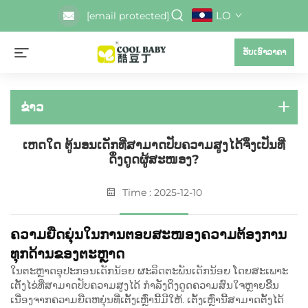
LO
[email protected]
ຮັບເອົາລາຄາ
ຂ່າວ
ເຫດໃດ ຕູ້ນອນເດັກທີ່ສາມາດປັບຄວາມສູງໄດ້ຈຶ່ງເປັນທີ່
ດຶງດູດຜູ້ສະໜອງ?
Time : 2025-12-10
ຄວາມຍືດຍຸ່ນໃນການຕອບສະໜອງຄວາມຕ້ອງການ
ທຸກດ້ານຂອງຕະຫຼາດ
ໃນຕະຫຼາດອຸປະກອນເດັກນ້ອຍ ຜະລິດຕະພັນເດັກນ້ອຍ ໂດຍສະເພາະ
ເຕັ້ງໄຂ່ທີ່ສາມາດປັບຄວາມສູງໄດ້ ກໍາລັງດຶງດູດຄວາມສົນໃຈຫຼາຍຂື້ນ
ເນື່ອງຈາກຄວາມຍືດຫຍຸ່ນທີ່ເຕັ້ງເຫຼົ່ານີ້ມີໃຫ້. ເຕັ້ງເຫຼົ່ານີ້ສາມາດຕັ້ງໄດ້