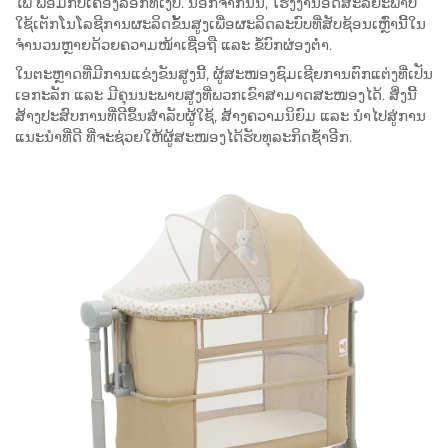
ໄພ ພ້ອມກັບເຄື່ອງລັອກທີ່ເງິບ. ນອກຈາກນັ້ນ, ໂຮງງານອັດສະລິຍະພາບ
ໃຊ້ເຕັກໂນໂລຊີການຜະລິດຂັ້ນສູງເພື່ອຜະລິດລະບົບທີ່ສັບຊ້ອນເຫຼົ່ານີ້ໃນ
ຈຳນວນຫຼາຍດ້ວຍຄວາມໜ້າເຊື່ອຖື ແລະ ຂໍ້ບົກຜ່ອງຕ່ຳ.
ໃນຕະຫຼາດທີ່ມີການແຂ່ງຂັນສູງນີ້, ຜູ້ສະໜອງຊົມເຊີຍການຕົກແຕ່ງທີ່ເປັນ
ເອກະລັກ ແລະ ມີຄຸນນະພາບສູງທີ່ພວກເຂົາສາມາດສະໜອງໄດ້. ສິ່ງນີ້
ສ້າງປະສົບການທີ່ດີຂຶ້ນສຳລັບຜູ້ໃຊ້, ສ້າງຄວາມນິຍົມ ແລະ ນຳໄປສູ່ການ
ແນະນຳທີ່ດີ ທີ່ຈະຊ່ວຍໃຫ້ຜູ້ສະໜອງໄດ້ຮັບທຸລະກິດຊ້ຳອີກ.