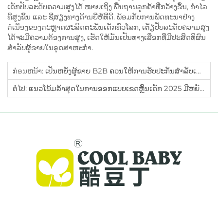
ເດັກປັບລະດັບຄວາມສູງໄດ້ ໝາຍເຖິງ ພື້ນຖານລູກຄ້າທີ່ກວ້າງຂຶ້ນ, ກຳໄລ
ທີ່ສູງຂຶ້ນ ແລະ ຊື່ສຽງທາງດ້ານຍີ່ຫໍ້ທີ່ດີ. ພ້ອມກັບການພັດທະນາຢ່າງ
ຕໍ່ເນື່ອງຂອງຕະຫຼາດຜະລິດຕະພັນເດັກທົ່ວໂລກ, ເຕັຽປັບລະດັບຄວາມສູງ
ໄດ້ຈະມີຄວາມຕ້ອງການສູງ, ເຮັດໃຫ້ມັນເປັນທາງເລືອກທີ່ມີປະສິດທິຜົນ
ສຳລັບຜູ້ຂາຍໃນອຸດສາຫະກໍາ.
ກ່ອນຫນ້າ:
ເປັນຫຍັງຜູ້ຂາຍ B2B ຄວນໃຫ້ການຮັບປະກັນສຳລັບເກົ້າອີ້ໄວ້ງ8ເດັກນ້ອຍ?
ຕໍ່ໄປ:
ແນວໂນ້ມລ້າສຸດໃນການອອກແບບເຂດຫຼິ້ນເດັກ 2025 ມີຫຍັງແດ່?
Cool Baby ສະໜອງເຕັຽງເດັກຄຸນນະພາບສູງ, ເຕັຽງໄວ້