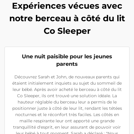
Expériences vécues avec
notre berceau à côté du lit
Co Sleeper
Une nuit paisible pour les jeunes
parents
Découvrez Sarah et John, de nouveaux parents qui
étaient initialement inquiets au sujet du sommeil de
leur bébé. Après avoir acheté le berceau à côté du lit
Co Sleeper, ils ont trouvé une solution idéale. La
hauteur réglable du berceau leur a permis de le
positionner juste à côté de leur lit, rendant les tétées
nocturnes et le réconfort très faciles. Les côtés en
maille respirante leur ont apporté une grande
tranquillité d'esprit, en leur assurant de pouvoir voir
leur bébé à tout moment. Sarah a déclaré : "Nous