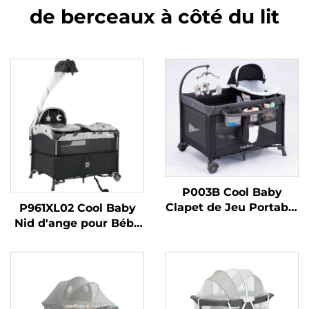
de berceaux à côté du lit
P003B Cool Baby
Clapet de Jeu Portable
P961XL02 Cool Baby
Berceau pour Bébé
Nid d'ange pour Bébé
avec Nid d'ange
Clapet de Jeu Pliable
Amovible
avec Table à Langer