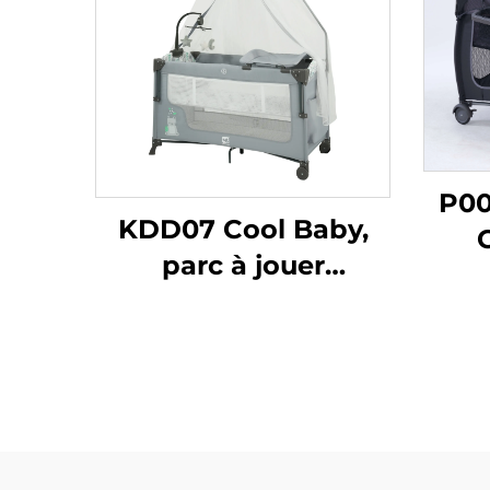
P00
KDD07 Cool Baby,
parc à jouer
multifonctionnel et
Str
mignon pour bébé,
Berc
parc à jouer portable
Nouv
avec grande porte
d’entrée