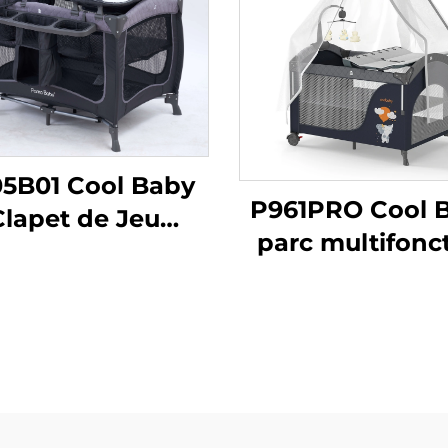
5B01 Cool Baby
P961PRO Cool 
Clapet de Jeu
parc multifonc
Portable avec
pour nouveau-n
ucture en Métal
tout-petits a
eau Pliable pour
motif migno
eau-nés et Tout-
d'éléphant
petits