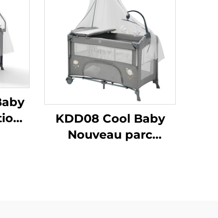
Baby
tion
KDD08 Cool Baby
és et
Nouveau parc
vec
multifonctionnel
n
avec barre de jouets
à musique