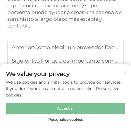
experiencia en exportaciones y soporte
posventa puede ayudar a crear una cadena de
suministro a largo plazo más estable y
confiable.
Anterior:
Cómo elegir un proveedor fiable de parques infantiles para el negocio al por mayor, al por menor y de importación
Siguiente:
¿Por qué es importante comprobar la calidad de las mosquiteras para pedidos B2B de productos para bebés?
We value your privacy
We use cookies and similar tools to provide our services.
If you don't want to accept all cookies, click Personalize
cookies.
Accept all
Personalize cookies
PÁGINA DE
CORREO
PRODUCTOS
TEL
INICIO
ELECTRÓNICO